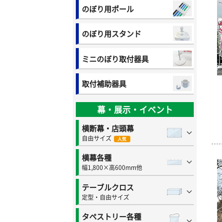
のぼり用ポール
のぼり用スタンド
ミニのぼり取付器具
取付補助器具
幕・展示・イベント
横断幕・店頭幕
自由サイズ
人気
横幕各種
幅1,800×高600mm他
テーブルクロス
定型・自由サイズ
タペストリー各種