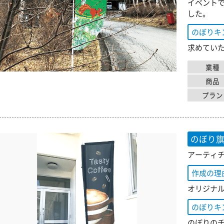
イベント
した。
のぼりキ
求めてい
業種
商品
プラン
のぼり
アーティチ
作成の理
オリジナ
のぼりキ
のぼりの