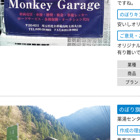
ですね。
のぼりキ
安いしオ
ご意見・
オリジナ
有り難い
業種
商品
プラン
のぼり
薬湯センタ
作成の理