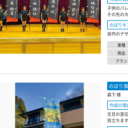
子供のバ
その先の
のぼりキ
自作のデ
業種
商品
プラン
のぼり
森下 様
作成の理
文旦の宣
目立ちま