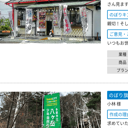
さん見ま
のぼりキ
親切！そ
ご意見・
いつもお
業種
商品
プラ
のぼり
小林 様
作成の理
求めてい