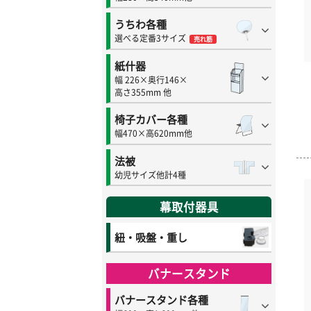
うちわ各種
選べる定番3サイズ
売れ筋
紙什器
幅 226×奥行146×
高さ355mm 他
椅子カバー各種
幅470×高620mm他
法被
幼児サイズ他計4種
幕取付器具
紐・吸盤・重し
バナースタンド
バナースタンド各種