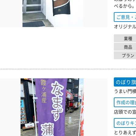
べるから
ご意見・
オリジナ
業種
商品
プラン
のぼり
うまい門横
作成の理
店頭での
のぼりキ
とりあえ