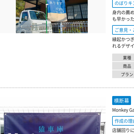
のぼりキ
身内の薦
も早かっ
ご意見・
縁起かつ
れるデザ
業種
商品
プラン
横断幕
Monkey G
作成の理
店舗回り