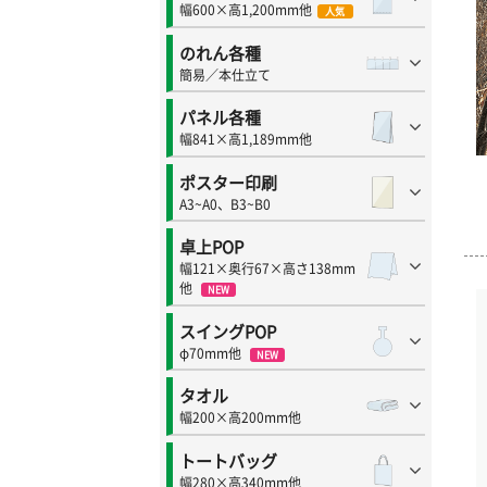
幅600×高1,200mm他
人気
のれん各種
簡易／本仕立て
パネル各種
幅841×高1,189mm他
ポスター印刷
A3~A0、B3~B0
卓上POP
幅121×奥行67×高さ138mm
他
NEW
スイングPOP
φ70mm他
NEW
タオル
幅200×高200mm他
トートバッグ
幅280×高340mm他