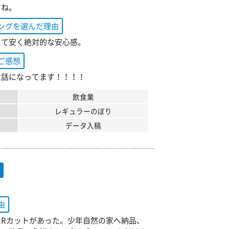
すね。
ングを選んだ理由
して安く絶対的な安心感。
ご感想
世話になってます！！！！
飲食業
レギュラーのぼり
ン
データ入稿
旗
由
たRカットがあった。少年自然の家へ納品、