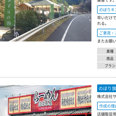
集客です
のぼりキ
早いだけ
れる。
ご意見・
またお願
業種
商品
プラン
のぼり
株式会社サ
作成の理
店舗販促