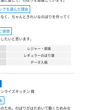
。道に面して、のぼりを設置しています。
ングを選んだ理由
でなく、ちゃんときれいなのぼりを作ってく
ご感想
いしたいと思います。
レジャー・娯楽
レギュラーのぼり旗
データ入稿
旗
ンライズキッチン 様
由
用のため。のぼりがはためいて動くためみな