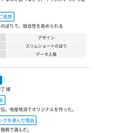
。
ご感想
ルのぼりで、独自性を高められる
デザイン
スリムショートのぼり
データ入稿
旗
丁 様
由
宣伝。地産地消でオリジナルを作った。
ングを選んだ理由
ず価格で選んだ。