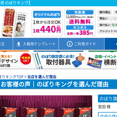
出荷 のぼりキング】
注文
入稿用
テンプレート
ご利用ガイド
>
ぼりキングTOP
当店を選んだ理由
お客様の声｜のぼりキングを選んだ理由
のぼり
宮田 様
作成の理