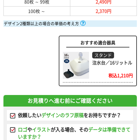
80枚
～
99枚
2,490円
100枚
～
2,370円
デザイン2種類以上の場合の単価の考え方
おすすめ適合器具
スタンド
注水台／16リットル
税込1,210円
お見積りへ進む前にご確認ください
依頼したい
デザインのラフ原稿
をお持ちですか？
ロゴ
や
イラスト
が入る場合、その
データは準備できて
いますか？