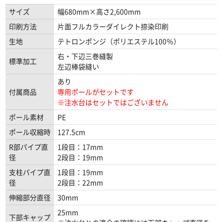
サイズ
幅680mm×高さ2,600mm
印刷方法
片面フルカラーダイレクト捺染印刷
生地
テトロンポンジ（ポリエステル100％）
右・下辺三巻縫製
標準加工
左辺棒袋縫い
あり
付属商品
専用ポールがセットです
※注水台はセットではございません
ポール素材
PE
ポール収縮時
127.5cm
R部パイプ直
1段目：17mm
径
2段目：19mm
支柱パイプ直
1段目：19mm
径
2段目：22mm
伸縮部分直径
30mm
25mm
下部キャップ