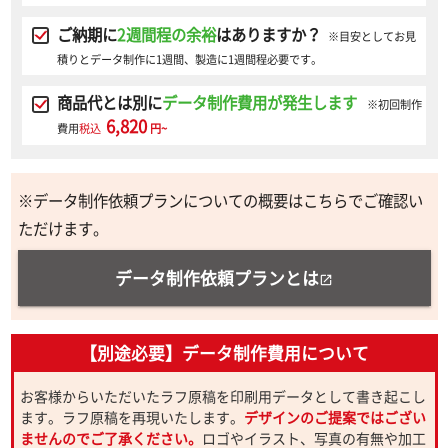
ご納期に
2週間程の余裕
はありますか？
※目安としてお見
積りとデータ制作に1週間、製造に1週間程必要です。
商品代とは別に
データ制作費用が発生します
※初回制作
6,820
費用
税込
円~
※データ制作依頼プランについての概要はこちらでご確認い
ただけます。
データ制作依頼プランとは
open_in_new
【別途必要】データ制作費用について
お客様からいただいたラフ原稿を印刷用データとして書き起こし
ます。ラフ原稿を再現いたします。
デザインのご提案ではござい
ませんのでご了承ください。
ロゴやイラスト、写真の有無や加工