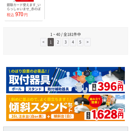
銀聯カード使えます_い
らっしゃいませ_赤のぼ
970
り旗白抜き-0700167IN
税込
円
1 ~ 40 / 全181件中
<
1
2
3
4
5
>