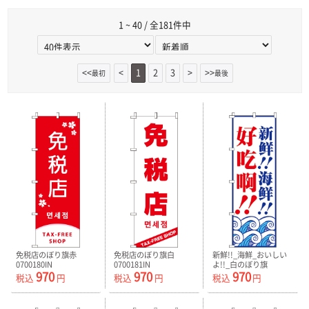
1 ~ 40 / 全181件中
<<
<
1
2
3
>
>>
最初
最後
免税店のぼり旗赤
免税店のぼり旗白
新鮮!!_海鮮_おいしい
0700180IN
0700181IN
よ!!_白のぼり旗
970
970
970
0700130IN
税込
円
税込
円
税込
円