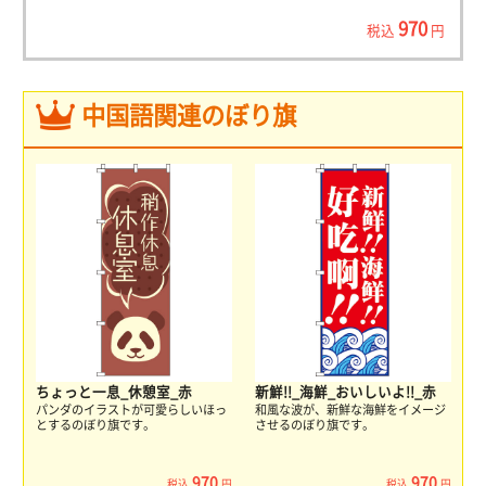
970
税込
円
中国語関連のぼり旗
ちょっと一息_休憩室_赤
新鮮!!_海鮮_おいしいよ!!_赤
パンダのイラストが可愛らしいほっ
和風な波が、新鮮な海鮮をイメージ
とするのぼり旗です。
させるのぼり旗です。
970
970
税込
円
税込
円