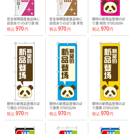
安全保障国産食品味に
安全保障国産食品味に
期待の新商品登場のぼ
自信あり!のぼり旗 桃
自信ありのぼり旗 茶色
り旗 桃色 0700160IN
970
970
970
色 0700158IN
0700159IN
税込
円
税込
円
税込
円
期待の新商品登場のぼ
期待の新商品登場のぼ
期待の新商品登場のぼ
り旗白 0700161IN
り旗青 0700162IN
り旗黄 0700163IN
970
970
970
税込
円
税込
円
税込
円