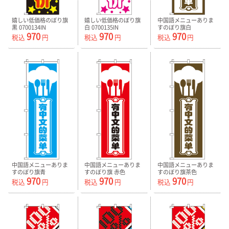
嬉しい低価格のぼり旗
嬉しい低価格のぼり旗
中国語メニューありま
黒 0700134IN
白 0700135IN
すのぼり旗白
970
970
970
0700136IN
税込
円
税込
円
税込
円
中国語メニューありま
中国語メニューありま
中国語メニューありま
すのぼり旗青
すのぼり旗 赤色
すのぼり旗茶色
970
970
970
0700137IN
0700138IN
0700139IN
税込
円
税込
円
税込
円