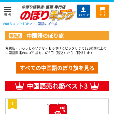
menu
MENU
マイページ
カート
のぼりキングTOP
>
中国語のぼり旗
中国語のぼり旗
既製品
免税店・いらっしゃいませ・おみやげにピッタリまで181種類以上の
中国語関連ののぼり旗を、693円（税込）からご提供します！
すべての中国語のぼり旗を見る
中国語売れ筋ベスト3