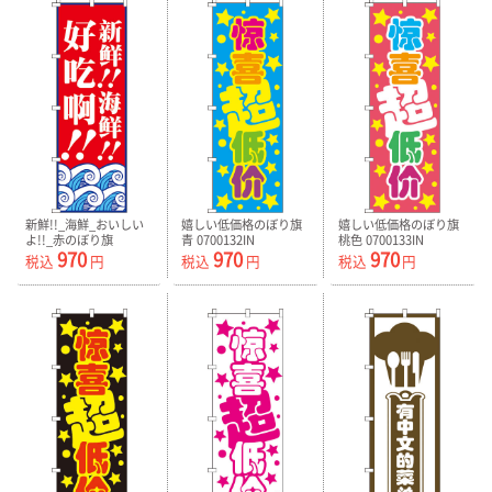
新鮮!!_海鮮_おいしい
嬉しい低価格のぼり旗
嬉しい低価格のぼり旗
よ!!_赤のぼり旗
青 0700132IN
桃色 0700133IN
970
970
970
0700131IN
税込
円
税込
円
税込
円