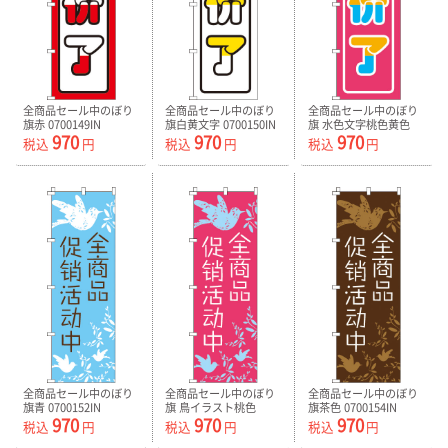
全商品セール中のぼり
全商品セール中のぼり
全商品セール中のぼり
旗赤 0700149IN
旗白黄文字 0700150IN
旗 水色文字桃色黄色
970
970
970
0700151IN
税込
円
税込
円
税込
円
全商品セール中のぼり
全商品セール中のぼり
全商品セール中のぼり
旗青 0700152IN
旗 鳥イラスト桃色
旗茶色 0700154IN
970
970
970
0700153IN
税込
円
税込
円
税込
円