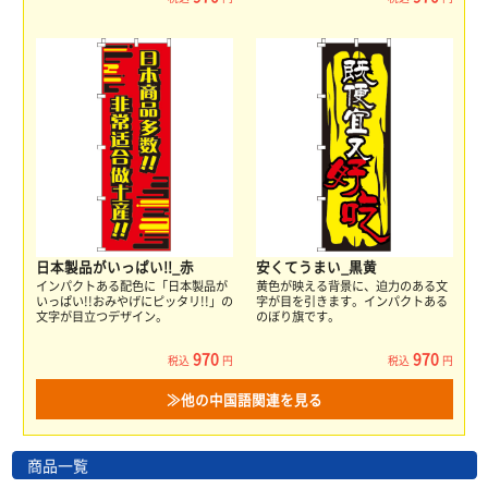
日本製品がいっぱい!!_赤
安くてうまい_黒黄
インパクトある配色に「日本製品が
黄色が映える背景に、迫力のある文
いっぱい!!おみやげにピッタリ!!」の
字が目を引きます。インパクトある
文字が目立つデザイン。
のぼり旗です。
970
970
税込
円
税込
円
≫他の中国語関連を見る
商品一覧