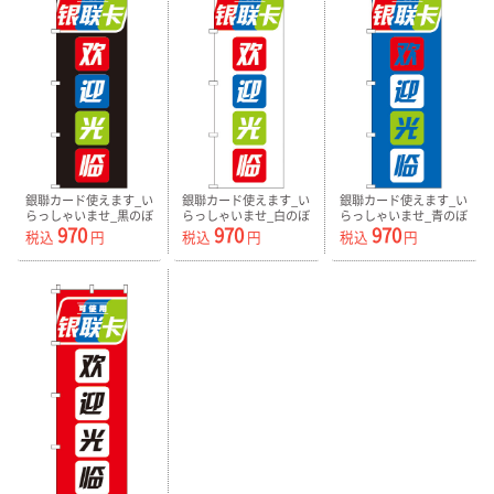
銀聯カード使えます_い
銀聯カード使えます_い
銀聯カード使えます_い
らっしゃいませ_黒のぼ
らっしゃいませ_白のぼ
らっしゃいませ_青のぼ
970
970
970
り旗白抜き-0700164IN
り旗白抜き-0700165IN
り旗白・青抜
税込
円
税込
円
税込
円
き-0700166IN