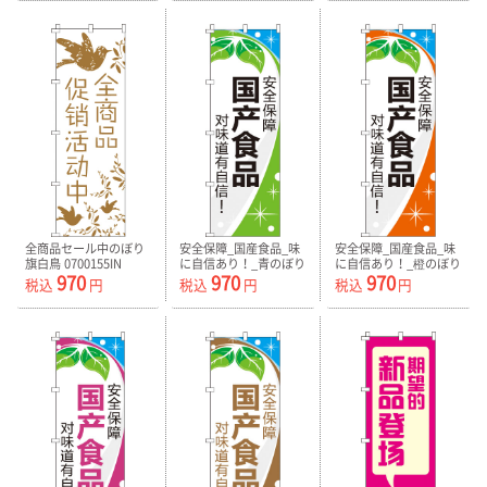
全商品セール中のぼり
安全保障_国産食品_味
安全保障_国産食品_味
旗白鳥 0700155IN
に自信あり！_青のぼり
に自信あり！_橙のぼり
970
970
970
旗0700156IN
旗-0700157IN
税込
円
税込
円
税込
円