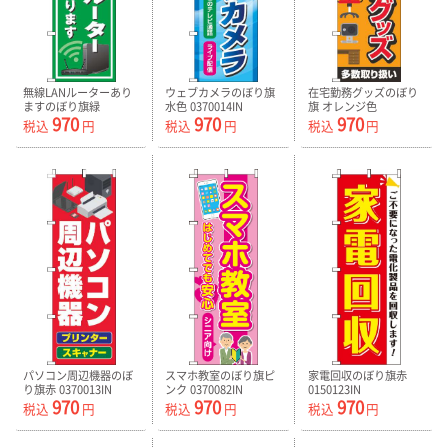
無線LANルーターあり
ウェブカメラのぼり旗
在宅勤務グッズのぼり
ますのぼり旗緑
水色 0370014IN
旗 オレンジ色
970
970
970
0370104IN
0370015IN
税込
円
税込
円
税込
円
パソコン周辺機器のぼ
スマホ教室のぼり旗ピ
家電回収のぼり旗赤
り旗赤 0370013IN
ンク 0370082IN
0150123IN
970
970
970
税込
円
税込
円
税込
円