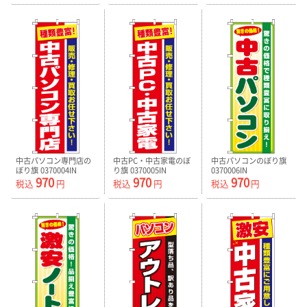
中古パソコン専門店の
中古PC・中古家電のぼ
中古パソコンのぼり旗
ぼり旗 0370004IN
り旗 0370005IN
0370006IN
970
970
970
税込
円
税込
円
税込
円