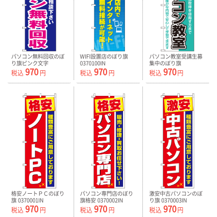
パソコン無料回収のぼ
WIFI設置店のぼり旗
パソコン教室受講生募
り旗ピンク文字
0370100IN
集中のぼり旗
970
970
970
0370010IN
0370080IN
税込
円
税込
円
税込
円
格安ノートＰＣのぼり
パソコン専門店のぼり
激安中古パソコンのぼ
旗 0370001IN
旗格安 0370002IN
り旗 0370003IN
970
970
970
税込
円
税込
円
税込
円