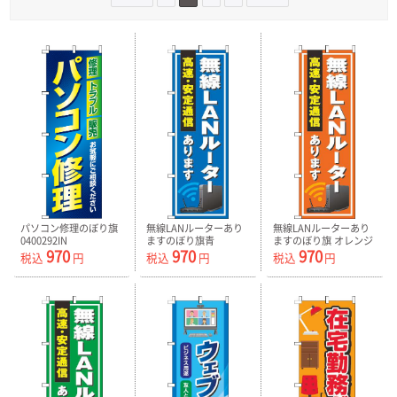
パソコン修理のぼり旗
無線LANルーターあり
無線LANルーターあり
0400292IN
ますのぼり旗青
ますのぼり旗 オレンジ
970
970
970
0370102IN
色 0370103IN
税込
円
税込
円
税込
円