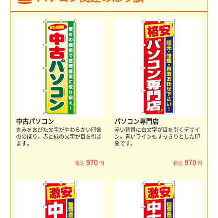
中古パソコン
パソコン専門店
丸みをおびた文字がやわらかい印象
赤い背景に白文字が目を引くデザイ
ののぼり。赤と緑の文字が目を引き
ン。青いラインもすっきりとした印
ます。
象です。
970
970
税込
円
税込
円