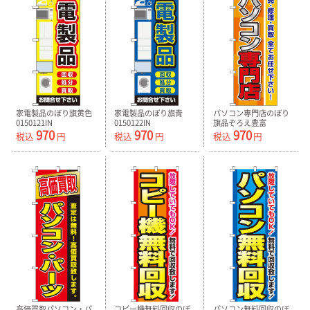
家電製品のぼり旗黄色
家電製品のぼり旗青
パソコン専門店のぼり
0150121IN
0150122IN
旗品ぞろえ豊富
970
970
970
0370090IN
税込
円
税込
円
税込
円
高価買取パソコン・パ
コピー機無料回収のぼ
パソコン無料回収のぼ