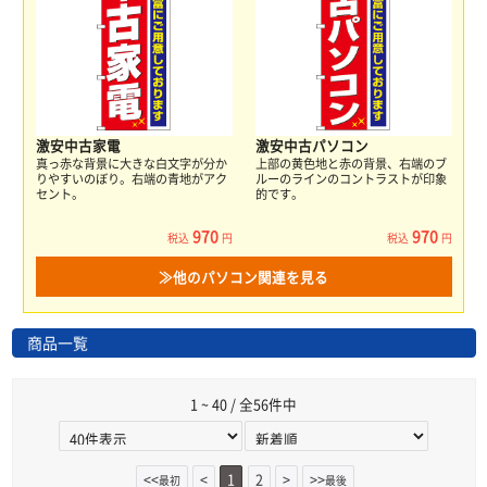
激安中古家電
激安中古パソコン
真っ赤な背景に大きな白文字が分か
上部の黄色地と赤の背景、右端のブ
りやすいのぼり。右端の青地がアク
ルーのラインのコントラストが印象
セント。
的です。
970
970
税込
円
税込
円
≫他のパソコン関連を見る
商品一覧
1 ~ 40 / 全56件中
<<
<
1
2
>
>>
最初
最後