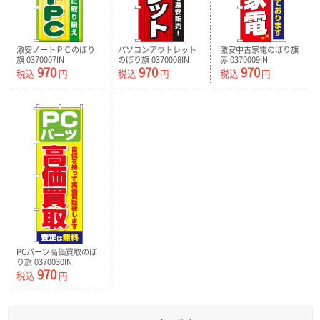
激安ノートＰＣのぼり
パソコンアウトレット
激安中古家電のぼり旗
旗 0370007IN
のぼり旗 0370008IN
赤 0370009IN
970
970
970
税込
円
税込
円
税込
円
PCパーツ高価買取のぼ
り旗 0370030IN
970
税込
円