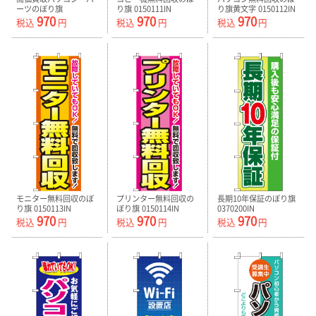
ーツのぼり旗
り旗 0150111IN
り旗黄文字 0150112IN
970
970
970
0370056IN
税込
円
税込
円
税込
円
モニター無料回収のぼ
プリンター無料回収の
長期10年保証のぼり旗
り旗 0150113IN
ぼり旗 0150114IN
0370200IN
970
970
970
税込
円
税込
円
税込
円