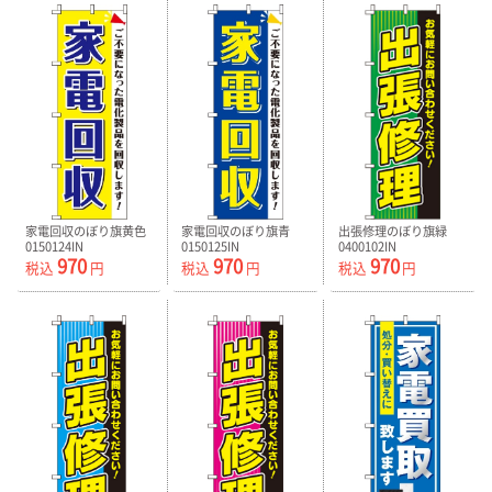
家電回収のぼり旗黄色
家電回収のぼり旗青
出張修理のぼり旗緑
0150124IN
0150125IN
0400102IN
970
970
970
税込
円
税込
円
税込
円