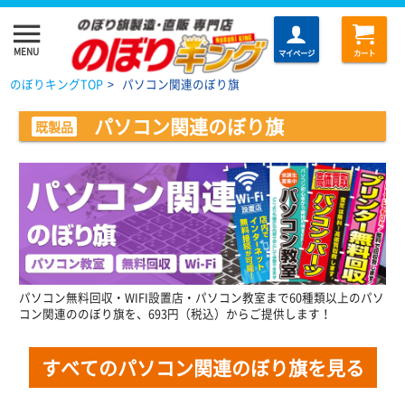
menu
MENU
マイページ
カート
のぼりキングTOP
>
パソコン関連のぼり旗
パソコン関連のぼり旗
既製品
パソコン無料回収・WIFI設置店・パソコン教室まで60種類以上のパソ
コン関連ののぼり旗を、693円（税込）からご提供します！
すべてのパソコン関連のぼり旗を見る