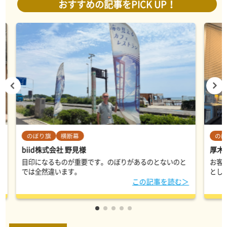
おすすめの記事をPICK UP！
のぼり旗
横断幕
のぼ
biid株式会社 野見様
厚木
目印になるものが重要です。のぼりがあるのとないのと
お客
では全然違います。
とし
＞
この記事を読む＞