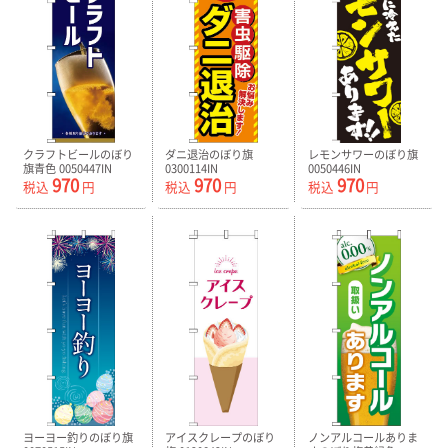
クラフトビールのぼり
ダニ退治のぼり旗
レモンサワーのぼり旗
旗青色 0050447IN
0300114IN
0050446IN
970
970
970
税込
円
税込
円
税込
円
ヨーヨー釣りのぼり旗
アイスクレープのぼり
ノンアルコールありま