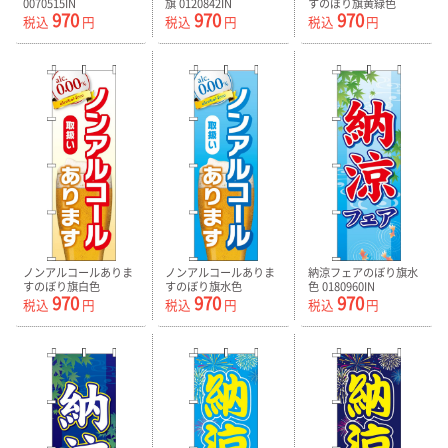
0070515IN
旗 0120842IN
すのぼり旗黄緑色
970
970
970
0050443IN
税込
円
税込
円
税込
円
ノンアルコールありま
ノンアルコールありま
納涼フェアのぼり旗水
すのぼり旗白色
すのぼり旗水色
色 0180960IN
970
970
970
0050444IN
0050445IN
税込
円
税込
円
税込
円