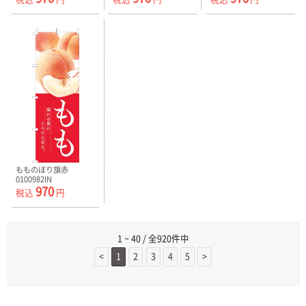
もものぼり旗赤
0100982IN
970
税込
円
1 ~ 40 / 全920件中
<
1
2
3
4
5
>