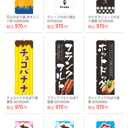
花火のぼり旗 赤オレン
クレープのぼり旗白
タピオカジュースのぼ
ジ色 0180926IN
0070502IN
り旗黒 0070503IN
970
970
970
税込
円
税込
円
税込
円
チョコバナナのぼり旗
フランクフルトのぼり
ホットドッグのぼり旗
黄色 0070504IN
旗黒 0070493IN
黒 0070494IN
970
970
970
税込
円
税込
円
税込
円