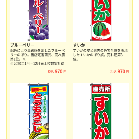
ブルーベリー
すいか
配色により高級感を出したブルーベ
すいかの皮と果肉の色で全体を表現
リーのぼり。当店定番商品、売れ筋
したすいかのぼり旗。売れ筋第3
第1位。※
位。
※2020年1月～12月売上枚数集計結
果
970
970
税込
円
税込
円