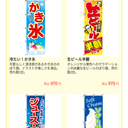
冷たい！かき氷
生ビール半額
可愛らしく清涼感があるかき氷のの
オレンジから黄色へのグラデーショ
ぼり旗。イラストが楽しさを演出。
ンが綺麗な生ビールのぼり旗。売れ
売れ筋1位。
筋2位。
970
970
税込
円
税込
円