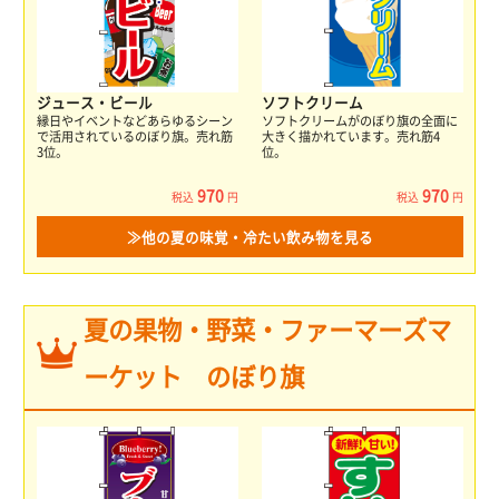
ジュース・ビール
ソフトクリーム
縁日やイベントなどあらゆるシーン
ソフトクリームがのぼり旗の全面に
で活用されているのぼり旗。売れ筋
大きく描かれています。売れ筋4
3位。
位。
970
970
税込
円
税込
円
≫他の夏の味覚・冷たい飲み物を見る
夏の果物・野菜・ファーマーズマ
ーケット のぼり旗