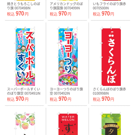
焼きとうもろこしのぼ
アメリカンドッグのぼ
いもフライのぼり旗赤
り旗 0070498IN
り旗国旗 0070499IN
0070500IN
970
970
970
税込
円
税込
円
税込
円
スーパーボールすくい
ヨーヨーつりのぼり旗
さくらんぼのぼり旗赤
のぼり旗空 0070491IN
空 0070492IN
0100998IN
970
970
970
税込
円
税込
円
税込
円