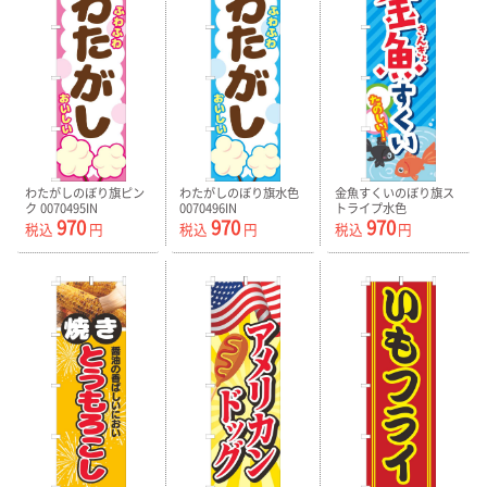
わたがしのぼり旗ピン
わたがしのぼり旗水色
金魚すくいのぼり旗ス
ク 0070495IN
0070496IN
トライプ水色
970
970
970
0070497IN
税込
円
税込
円
税込
円