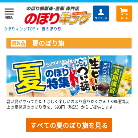
menu
MENU
マイページ
カート
のぼりキングTOP
>
夏のぼり旗
夏のぼり旗
既製品
暑い夏がやってきた！涼しく楽しいのぼり盛りだくさん！890種類以
上の夏関連ののぼり旗を、693円（税込）からご提供します！
すべての夏のぼり旗を見る