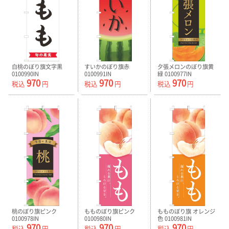
白桃のぼり旗文字黒
すいかのぼり旗赤
夕張メロンのぼり旗黄
0100990IN
0100991IN
緑 0100977IN
970
970
970
税込
円
税込
円
税込
円
桃のぼり旗ピンク
もものぼり旗ピンク
もものぼり旗 オレンジ
0100978IN
0100980IN
色 0100981IN
970
970
970
税込
円
税込
円
税込
円