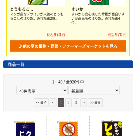
とうもろこし
すいか
マンガ風なデザインが人気のとうも
すいかの皮を模した背景が面白いす
ろこしのぼり旗。売れ筋第2位。
いか直売所のぼり旗。売れ筋第4
位。
970
970
税込
円
税込
円
≫他の夏の果物・野菜・ファーマーズマーケットを見る
商品一覧
1 ~ 40 / 全920件中
<<
<
1
2
3
>
>>
最初
最後