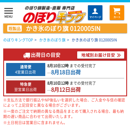
menu
MENU
マイページ
カート
かき氷のぼり旗 0120005IN
既製品
のぼりキングTOP
>
かき氷のぼり旗
>
かき氷のぼり旗 0120005IN
出荷日の目安
地域別お届け目安
8月10日
12時
までの
受付完了
通常便
8月18日
出荷
4営業日出荷
…
8月10日
12時
までの
受付完了
特急便
8月12日
出荷
翌営業日出荷
…
※支払方法で銀行振込やNP後払いを選択した場合、ご入金や与信の確認
によって上記目安と異なる場合がございます。
※一度のご注文で納期の異なる商品をまとめて購入される場合、最も納
期の遅い商品に合わせて出荷いたします。
※土日祝日は営業日に含まれません。