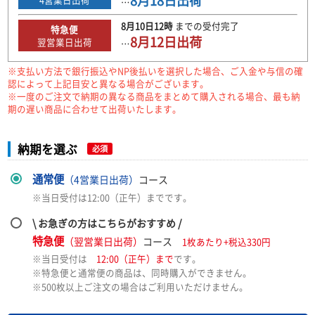
8月18日
出荷
…
8月10日
12時
までの
受付完了
特急便
8月12日
出荷
翌営業日出荷
…
※支払い方法で銀行振込やNP後払いを選択した場合、ご入金や与信の確
認によって上記目安と異なる場合がございます。
※一度のご注文で納期の異なる商品をまとめて購入される場合、最も納
期の遅い商品に合わせて出荷いたします。
納期を選ぶ
必須
通常便
（4営業日出荷）
コース
※当日受付は12:00（正午）までです。
\ お急ぎの方はこちらがおすすめ /
特急便
（翌営業日出荷）
コース
1枚あたり+税込330円
※当日受付は
12:00（正午）まで
です。
※特急便と通常便の商品は、同時購入ができません。
※500枚以上ご注文の場合はご利用いただけません。