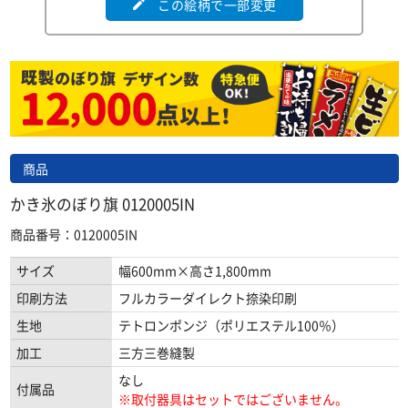
この絵柄で一部変更
edit
商品
かき氷のぼり旗 0120005IN
商品番号：0120005IN
サイズ
幅600mm×高さ1,800mm
印刷方法
フルカラーダイレクト捺染印刷
生地
テトロンポンジ（ポリエステル100％）
加工
三方三巻縫製
なし
付属品
※取付器具はセットではございません。