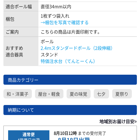
適合ポール幅
直径34mm以内
1枚ずつ袋入れ
梱包
→梱包を写真で確認する
ご案内
こちらの商品は片面印刷です。
ポール
おすすめ
2.4ｍスタンダードポール（2段伸縮）
適合器具
スタンド
特価注水台（てんとーくん）
商品カテゴリー
和・洋菓子
屋台・軽食
夏の味覚
七夕
夏祭り
納期について
地域別お届け目安
8月10日
12時
までの
受付完了
通常便
4
営業日出荷