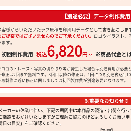
【別途必要】データ制作費用
お客様からいただいたラフ原稿を印刷用データとして書き起こしま
のご提案ではございませんのでご了承ください。
ロゴやイラスト、
ります。
6,820
初回制作費用
税込
円～
※商品代金と
※ロゴのトレース・写真の切り取り等が発生した場合は別途費用が必要
※修正は2回まで無料です。3回目以降の修正は、1回につき別途税込1,1
※再製作に近い修正に関しましては初回製作費が別途必要となります。
※重要なお知らせ※
メーカーの休業に伴い、下記の期間中は本商品の製造・出荷を行っ
ご迷惑をおかけいたしますがご理解ご協力のほどよろしくお願い申
荷日の目安」をご確認ください。
【期間】