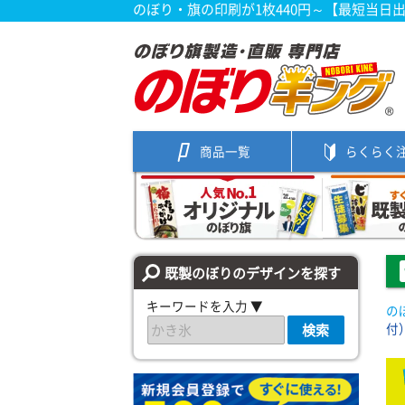
のぼり・旗の印刷が1枚440円～【最短当日
商品一覧
らくらく
既製のぼりのデザインを探す
キーワードを入力 ▼
の
付
検索