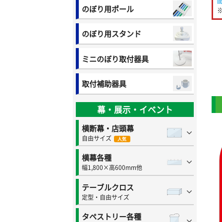
のぼり用ポール
のぼり用スタンド
ミニのぼり取付器具
取付補助器具
幕・展示・イベント
横断幕・店頭幕
自由サイズ
人気
横幕各種
幅1,800×高600mm他
テーブルクロス
定型・自由サイズ
タペストリー各種