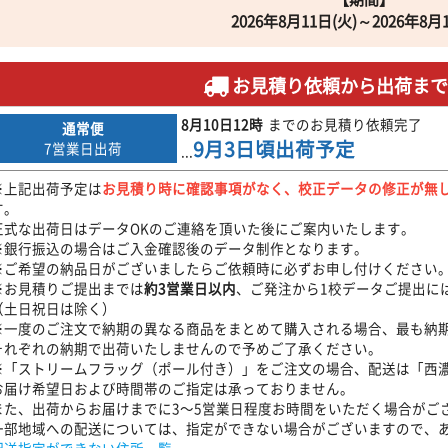
2026年8月11日(火)～2026年8月
お見積り依頼から出荷ま
8月10日
12時
までのお見積り依頼完了
通常便
9月3日
頃出荷予定
7営業日出荷
...
※上記出荷予定は
お見積り時に確認事項がなく、校正データの修正が無
す。
正式な出荷日はデータOKのご連絡を頂いた後にご案内いたします。
※銀行振込の場合はご入金確認後のデータ制作となります。
※ご希望の納品日がございましたらご依頼時に必ずお申し付けください
※お見積りご提出までは
約3営業日以内
、ご発注から1校データご提出に
（土日祝日は除く）
※一度のご注文で納期の異なる商品をまとめて購入される場合、最も納
それぞれの納期で出荷いたしませんので予めご了承ください。
※「ストリームフラッグ（ポール付き）」をご注文の場合、配送は「西
お届け希望日および時間帯のご指定は承っておりません。
また、出荷からお届けまでに3〜5営業日程度お時間をいただく場合がご
一部地域への配送については、指定ができない場合がございますので、
配送指定ができない住所一覧