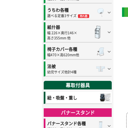
うちわ各種
選べる定番3サイズ
売れ筋
紙什器
幅 226×奥行146×
高さ355mm 他
椅子カバー各種
幅470×高620mm他
法被
幼児サイズ他計4種
幕取付器具
紐・吸盤・重し
バナースタンド
バナースタンド各種