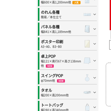
幅600×高1,200mm他
人気
のれん各種
簡易／本仕立て
パネル各種
幅841×高1,189mm他
ポスター印刷
A3~A0、B3~B0
卓上POP
幅121×奥行67×高さ138mm
他
NEW
スイングPOP
φ70mm他
NEW
タオル
幅200×高200mm他
トートバッグ
幅280×高340mm他