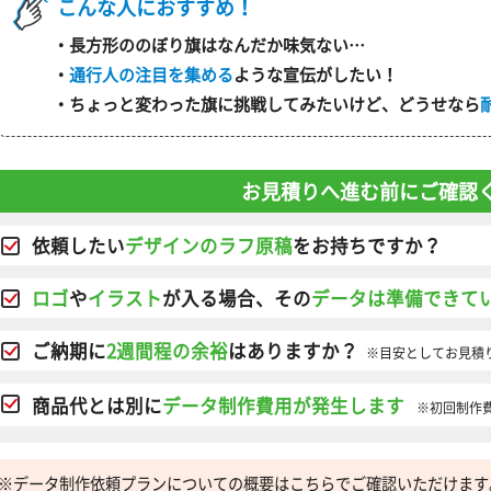
こんな人におすすめ！
・長方形ののぼり旗はなんだか味気ない…
・
通行人の注目を集める
ような宣伝がしたい！
・ちょっと変わった旗に挑戦してみたいけど、どうせなら
お見積りへ進む前にご確認
依頼したい
デザインのラフ原稿
をお持ちですか？
ロゴ
や
イラスト
が入る場合、その
データは準備できて
ご納期に
2週間程の余裕
はありますか？
※目安としてお見積
商品代とは別に
データ制作費用が発生します
※初回制作
※データ制作依頼プランについての概要はこちらでご確認いただけます