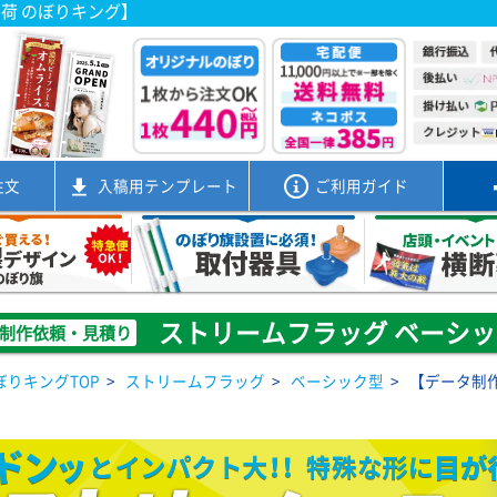
出荷 のぼりキング】
注文
入稿用
テンプレート
ご利用ガイド
ストリームフラッグ ベーシッ
制作依頼・見積り
ぼりキングTOP
>
ストリームフラッグ
>
ベーシック型
>
【データ制
）