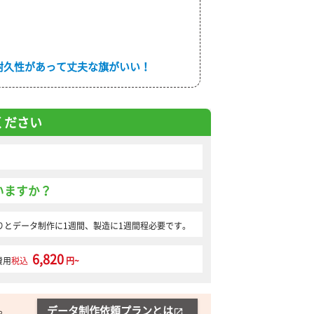
耐久性があって丈夫な旗がいい！
ください
いますか？
りとデータ制作に1週間、製造に1週間程必要です。
6,820
費用
税込
円~
。
データ制作依頼プランとは
open_in_new