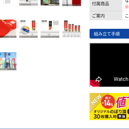
な
付属商品
※
ご案内
こ
組み立て手順