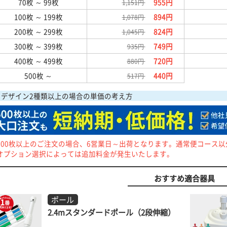
70枚
～ 99枚
955円
1,151円
100枚
～ 199枚
894円
1,078円
200枚
～ 299枚
824円
1,045円
300枚
～ 399枚
749円
935円
400枚
～ 499枚
720円
880円
500枚 ～
440円
517円
デザイン2種類以上の場合の単価の考え方
500枚以上のご注文の場合、6営業日～出荷となります。通常便コース
オプション選択によっては追加料金が発生いたします。
おすすめ適合器具
ポール
2.4mスタンダードポール（2段伸縮）