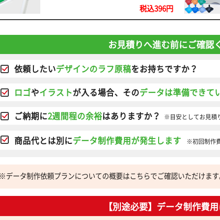
税込396円
お見積りへ進む前にご確認
依頼したい
デザインのラフ原稿
をお持ちですか？
ロゴ
や
イラスト
が入る場合、その
データは準備できて
ご納期に
2週間程の余裕
はありますか？
※目安としてお見積
商品代とは別に
データ制作費用が発生します
※初回制作
※データ制作依頼プランについての概要はこちらでご確認いただけます
【別途必要】データ制作費用