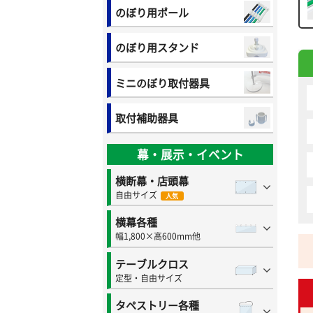
のぼり用ポール
のぼり用スタンド
ミニのぼり取付器具
取付補助器具
幕・展示・イベント
横断幕・店頭幕
自由サイズ
人気
横幕各種
幅1,800×高600mm他
テーブルクロス
定型・自由サイズ
タペストリー各種