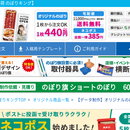
出荷 のぼりキング】
注文
入稿用
テンプレート
ご利用ガイド
のぼり旗 ショートのぼり 600
制作依頼・見積り
ぼりキングTOP
>
オリジナル商品一覧
>
【データ制作】オリジナルのぼ