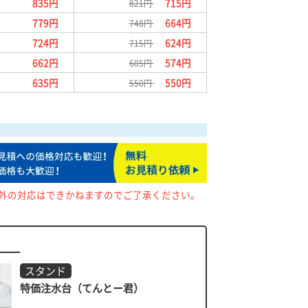
835円
715円
821円
779円
664円
748円
724円
624円
715円
662円
574円
605円
635円
550円
550円
以外の対応はできかねますのでご了承ください。
スタンド
特価注水台（てんとー君）