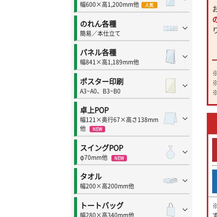
幅600×高1,200mm他
人気
のれん各種
簡易／本仕立て
パネル各種
幅841×高1,189mm他
ポスター印刷
A3~A0、B3~B0
卓上POP
幅121×奥行67×高さ138mm
他
NEW
スイングPOP
φ70mm他
NEW
タオル
幅200×高200mm他
トートバッグ
幅280×高340mm他