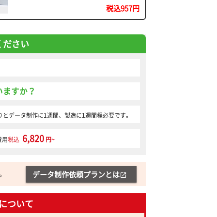
税込957円
ください
いますか？
りとデータ制作に1週間、製造に1週間程必要です。
6,820
費用
税込
円~
。
データ制作依頼プランとは
open_in_new
について