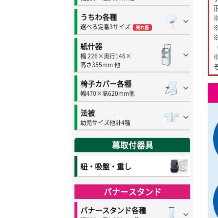
うちわ各種
選べる定番3サイズ
売れ筋
紙什器
幅 226×奥行146×
高さ355mm 他
椅子カバー各種
幅470×高620mm他
法被
幼児サイズ他計4種
幕取付器具
紐・吸盤・重し
バナースタンド
バナースタンド各種