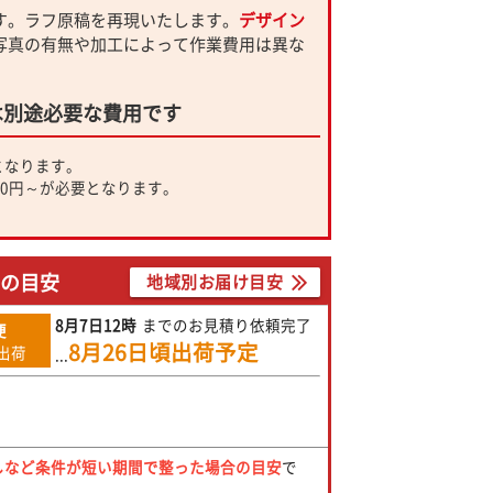
す。ラフ原稿を再現いたします。
デザイン
写真の有無や加工によって作業費用は異な
は別途必要な費用です
となります。
00円～が必要となります。
での目安
地域別お届け目安
8月7日
12時
までのお見積り依頼完了
便
8月26日
頃出荷予定
出荷
...
しなど条件が短い期間で整った場合の目安
で