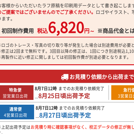
お客様からいただいたラフ原稿を印刷用データとして書き起こしま
のご提案ではございませんのでご了承ください。
ロゴやイラスト、
ります。
6,820
初回制作費用
税込
円～
※商品代金と
※ロゴのトレース・写真の切り取り等が発生した場合は別途費用が必要
※修正は2回まで無料です。3回目以降の修正は、1回につき別途税込1,1
※再製作に近い修正に関しましては初回製作費が別途必要となります。
お見積り依頼から出荷ま
8月7日
12時
までのお見積り依頼完了
特急便
急行
8月25日
頃出荷予定
翌営業日出荷
3営業日
...
8月7日
12時
までのお見積り依頼完了
通常便
8月27日
頃出荷予定
4営業日出荷
...
※上記出荷予定は
お見積り時に確認事項がなく、校正データの修正が無
す。