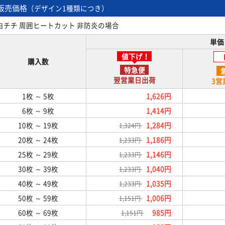
販売価格
（デザイン1種類につき）
白チチ 周囲ヒートカット 非防炎の場合
単価
値下げ！
購入数
特急便
翌営業日
出荷
3営
1枚
～ 5枚
1,626円
6枚
～ 9枚
1,414円
10枚
～ 19枚
1,284円
1,324円
20枚
～ 24枚
1,186円
1,233円
25枚
～ 29枚
1,146円
1,233円
30枚
～ 39枚
1,040円
1,233円
40枚
～ 49枚
1,035円
1,233円
50枚
～ 59枚
1,006円
1,151円
60枚
～ 69枚
985円
1,151円