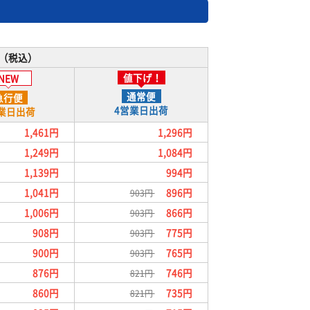
（税込）
値下げ！
NEW
通常便
急行便
4営業日
出荷
業日
出荷
1,461円
1,296円
1,249円
1,084円
1,139円
994円
1,041円
896円
903円
1,006円
866円
903円
908円
775円
903円
900円
765円
903円
876円
746円
821円
860円
735円
821円