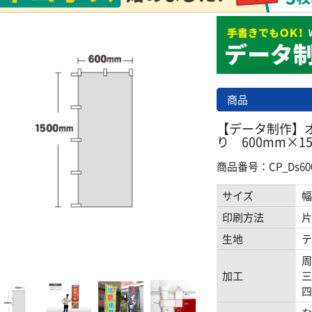
商品
【データ制作】
り 600mm×1
商品番号：CP_Ds600_
サイズ
幅
印刷方法
片
生地
テ
周
加工
三
四