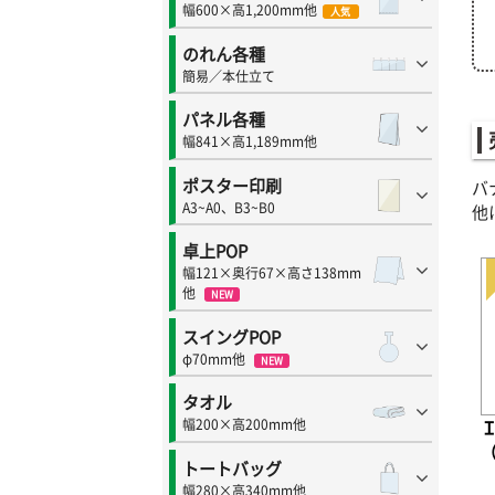
幅600×高1,200mm他
人気
のれん各種
簡易／本仕立て
パネル各種
幅841×高1,189mm他
ポスター印刷
バ
A3~A0、B3~B0
他
卓上POP
幅121×奥行67×高さ138mm
他
NEW
スイングPOP
φ70mm他
NEW
タオル
幅200×高200mm他
（
トートバッグ
幅280×高340mm他