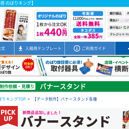
出荷 のぼりキング】
注文
入稿用
テンプレート
ご利用ガイド
バナースタンド
制作依頼・見積り
ぼりキングTOP
>
【データ制作】バナースタンド各種