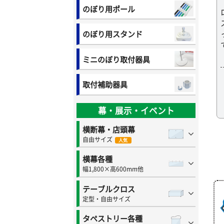
のぼり用ポール
のぼり用スタンド
ミニのぼり取付器具
取付補助器具
幕・展示・イベント
横断幕・店頭幕
自由サイズ
人気
横幕各種
幅1,800×高600mm他
テーブルクロス
定型・自由サイズ
タペストリー各種