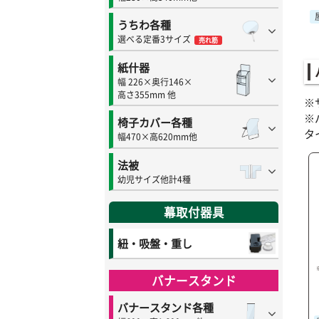
うちわ各種
選べる定番3サイズ
売れ筋
紙什器
幅 226×奥行146×
高さ355mm 他
※
※
椅子カバー各種
タ
幅470×高620mm他
法被
幼児サイズ他計4種
幕取付器具
紐・吸盤・重し
バナースタンド
バナースタンド各種