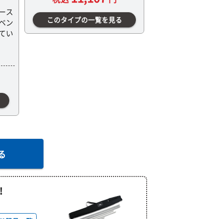
ース
このタイプの一覧を見る
ベン
てい
る
！