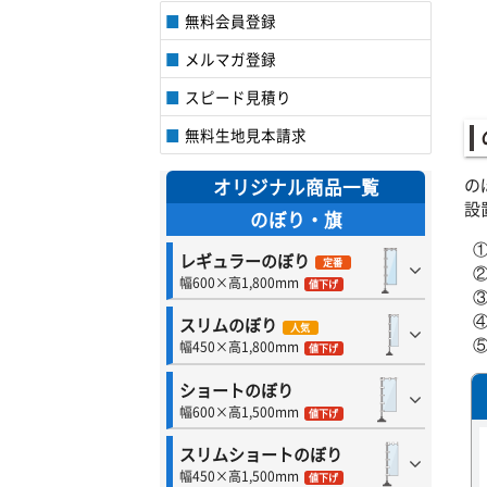
無料会員登録
メルマガ登録
スピード見積り
無料生地見本請求
の
オリジナル商品一覧
設
のぼり・旗
レギュラーのぼり
定番
幅600×高1,800mm
値下げ
スリムのぼり
人気
幅450×高1,800mm
値下げ
ショートのぼり
幅600×高1,500mm
値下げ
スリムショートのぼり
幅450×高1,500mm
値下げ