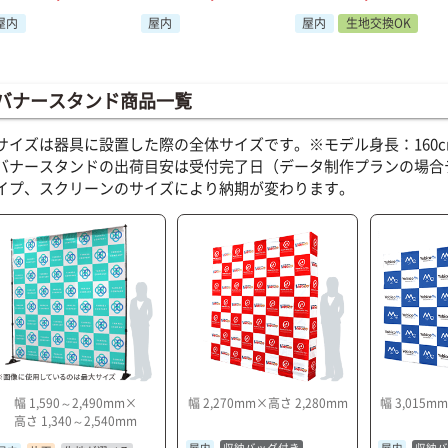
屋内
生地交換OK
屋内
屋内
バナースタンド商品一覧
サイズは器具に設置した際の全体サイズです。※モデル身長：160c
バナースタンドの出荷目安は受付完了日（データ制作プランの場合
イプ、スクリーンのサイズにより納期が変わります。
幅 1,590～2,490mm×
幅 2,270mm×高さ 2,280mm
幅 3,015m
高さ 1,340～2,540mm
屋内
収納バッグ付き
屋内
収納