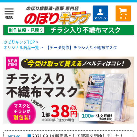
menu
MENU
マイページ
カート
チラシ入り不織布マスク
制作依頼・見積り
のぼりキングTOP
>
オリジナル商品一覧
>
【データ制作】チラシ入り不織布マスク
2021.09.14 新商品として販売を開始しました！
■