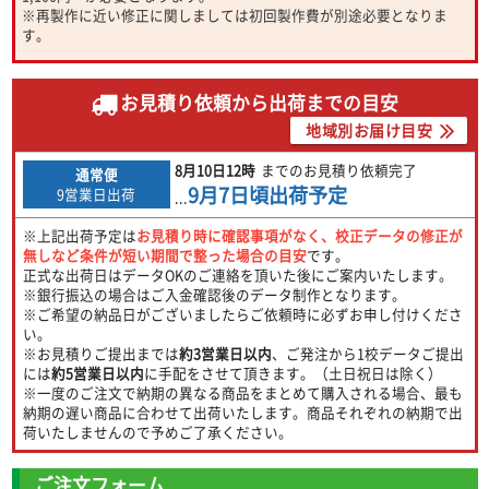
※再製作に近い修正に関しましては初回製作費が別途必要となりま
す。
お見積り依頼から出荷までの目安
地域別お届け目安
8月10日
12時
までのお見積り依頼完了
通常便
9月7日
頃出荷予定
9営業日出荷
...
※上記出荷予定は
お見積り時に確認事項がなく、校正データの修正が
無しなど条件が短い期間で整った場合の目安
です。
正式な出荷日はデータOKのご連絡を頂いた後にご案内いたします。
※銀行振込の場合はご入金確認後のデータ制作となります。
※ご希望の納品日がございましたらご依頼時に必ずお申し付けくださ
い。
※お見積りご提出までは
約3営業日以内
、ご発注から1校データご提出
には
約5営業日以内
に手配をさせて頂きます。（土日祝日は除く）
※一度のご注文で納期の異なる商品をまとめて購入される場合、最も
納期の遅い商品に合わせて出荷いたします。商品それぞれの納期で出
荷いたしませんので予めご了承ください。
ご注文フォーム