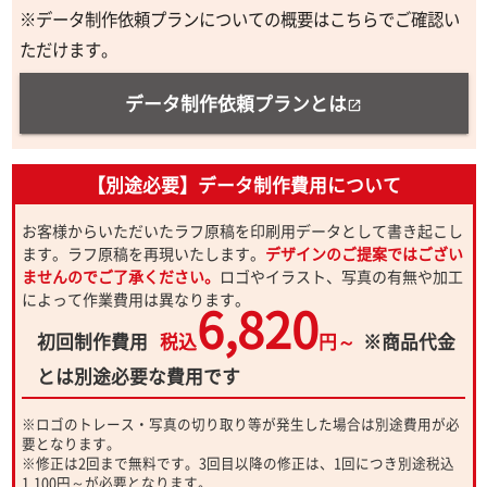
※データ制作依頼プランについての概要はこちらでご確認い
ただけます。
データ制作依頼プランとは
open_in_new
【別途必要】データ制作費用について
お客様からいただいたラフ原稿を印刷用データとして書き起こし
ます。ラフ原稿を再現いたします。
デザインのご提案ではござい
ませんのでご了承ください。
ロゴやイラスト、写真の有無や加工
によって作業費用は異なります。
6,820
初回制作費用
税込
円～
※商品代金
とは別途必要な費用です
※ロゴのトレース・写真の切り取り等が発生した場合は別途費用が必
要となります。
※修正は2回まで無料です。3回目以降の修正は、1回につき別途税込
1,100円～が必要となります。