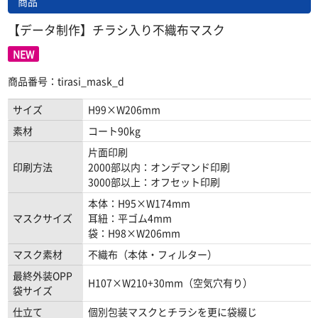
商品
【データ制作】チラシ入り不織布マスク
NEW
商品番号：tirasi_mask_d
サイズ
H99×W206mm
素材
コート90kg
片面印刷
印刷方法
2000部以内：オンデマンド印刷
3000部以上：オフセット印刷
本体：H95×W174mm
マスクサイズ
耳紐：平ゴム4mm
袋：H98×W206mm
マスク素材
不織布（本体・フィルター）
最終外装OPP
H107×W210+30mm（空気穴有り）
袋サイズ
仕立て
個別包装マスクとチラシを更に袋綴じ