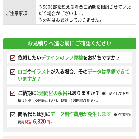
※5000部を超える場合ご納期を相談させていた
ご注意事項
だく場合がございます。
※分納はお受けしておりません。
お見積りへ進む前にご確認ください
依頼したい
デザインのラフ原稿
をお持ちですか？
ロゴ
や
イラスト
が入る場合、その
データは準備できて
いますか？
ご納期に
2週間程の余裕
はありますか？
※目安としてお見
積りとデータ制作に1週間、製造に1週間程必要です。
商品代とは別に
データ制作費用が発生します
※初回制作
6,820
費用
税込
円~