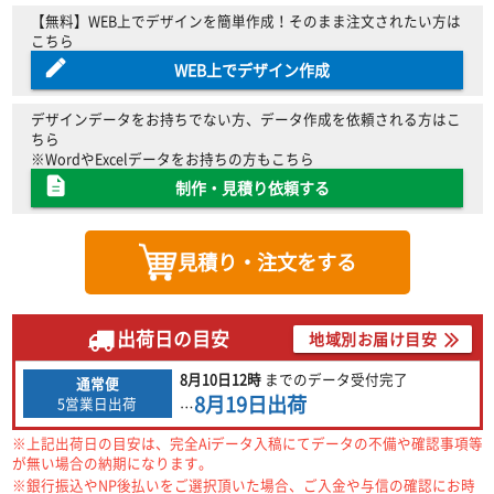
【無料】WEB上でデザインを簡単作成！そのまま注文されたい方は
こちら
WEB上でデザイン作成
デザインデータをお持ちでない方、データ作成を依頼される方はこ
ちら
※WordやExcelデータをお持ちの方もこちら
制作・見積り依頼する
見積り・注文をする
出荷日の目安
地域別お届け目安
8月10日
12時
までの
データ受付完了
通常便
8月19日
出荷
5営業日出荷
…
※上記出荷日の目安は、完全Aiデータ入稿にてデータの不備や確認事項等
が無い場合の納期になります。
※銀行振込やNP後払いをご選択頂いた場合、ご入金や与信の確認にお時