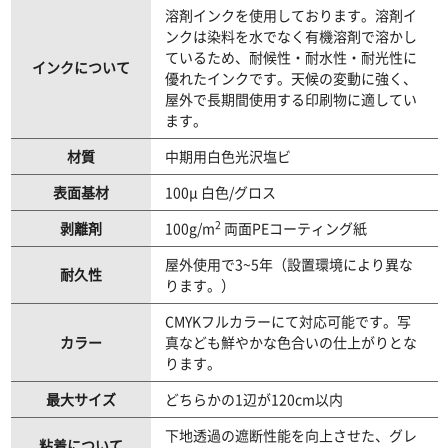
溶剤インクを使用しております。溶剤イ
ンクは染料を水でなく有機溶剤で溶かし
ているため、耐候性・耐水性・耐光性に
インクについて
優れたインクです。天候の変動に強く、
屋外で長期間使用する印刷物に適してい
ます。
材質
中期用白色光沢塩ビ
表面基材
100μ 白色/グロス
2
剥離剤
100g/m
両面PEコーティング紙
屋外使用で3~5年（設置環境により異な
耐久性
ります。）
CMYKフルカラーにて対応可能です。写
カラー
真なども鮮やかな色合いの仕上がりとな
ります。
最大サイズ
どちらかの1辺が120cm以内
下地透過の遮断性能を向上させた、グレ
粘着について