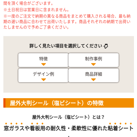
間を頂く場合がございます。
※土日祝日は営業日に含まれません。
※一度のご注文で納期の異なる商品をまとめて購入される場合、最も納
期の遅い商品に合わせて出荷いたします。商品それぞれの納期で出荷い
たしませんので予めご了承ください。
詳しく見たい項目を選択してください
特徴
制作事例
デザイン例
商品詳細
屋外大判シール（塩ビシート）の特徴
屋外大判シール（塩ビシート）とは？
窓
ガ
ラ
ス
や
看
板
用
の耐久性・柔軟性に優れた
粘
着
シ
ー
ト