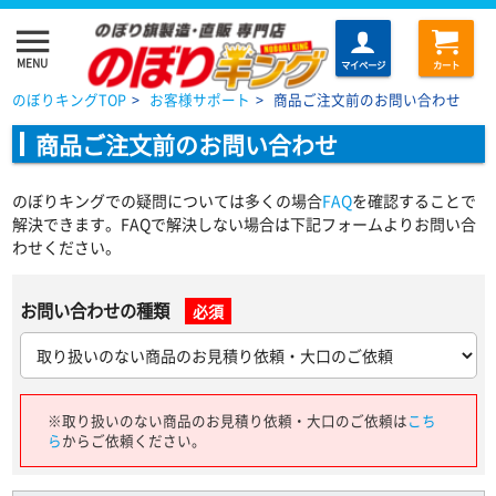
menu
MENU
マイページ
カート
のぼりキングTOP
>
お客様サポート
>
商品ご注文前のお問い合わせ
商品ご注文前のお問い合わせ
のぼりキングでの疑問については多くの場合
FAQ
を確認することで
解決できます。FAQで解決しない場合は下記フォームよりお問い合
わせください。
お問い合わせの種類
必須
※取り扱いのない商品のお見積り依頼・大口のご依頼は
こち
ら
からご依頼ください。