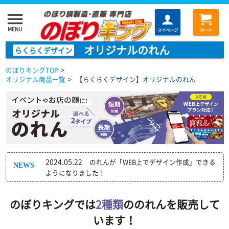
menu
MENU
マイページ
カート
オリジナルのれん
らくらくデザイン
のぼりキングTOP
>
オリジナル商品一覧
>
【らくらくデザイン】オリジナルのれん
2024.05.22
のれんが「WEB上でデザイン作成」できる
ようになりました！
のぼりキングでは
2種類
ののれんを販売して
います！