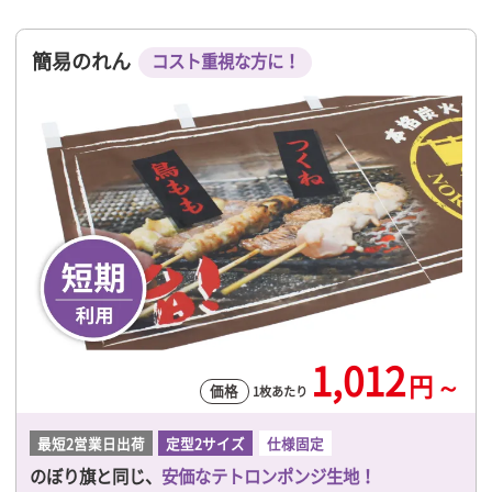
簡易のれん
コスト重視な方に！
1,012
円
～
価格
1枚あたり
最短2営業日出荷
定型2サイズ
仕様固定
のぼり旗と同じ、
安価なテトロンポンジ生地！