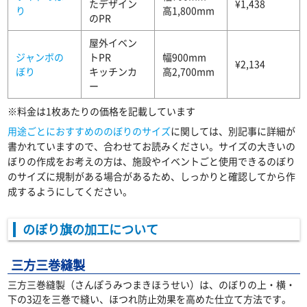
たデザイン
¥1,438
り
高1,800mm
のPR
屋外イベン
ジャンボの
トPR
幅900mm
¥2,134
ぼり
キッチンカ
高2,700mm
ー
※料金は1枚あたりの価格を記載しています
用途ごとにおすすめののぼりのサイズ
に関しては、別記事に詳細が
書かれていますので、合わせてお読みください。サイズの大きいの
ぼりの作成をお考えの方は、施設やイベントごと使用できるのぼり
のサイズに規制がある場合があるため、しっかりと確認してから作
成するようにしてください。
のぼり旗の加工について
三方三巻縫製
三方三巻縫製（さんぽうみつまきほうせい）は、のぼりの上・横・
下の3辺を三巻で縫い、ほつれ防止効果を高めた仕立て方法です。