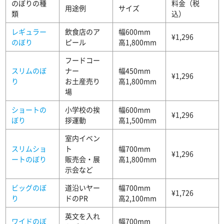
のぼりの種
料金（税
用途例
サイズ
類
込）
レギュラー
飲食店のア
幅600mm
¥1,296
のぼり
ピール
高1,800mm
フードコー
スリムのぼ
ナー
幅450mm
¥1,296
り
お土産売り
高1,800mm
場
ショートの
小学校の挨
幅600mm
¥1,296
ぼり
拶運動
高1,500mm
室内イベン
スリムショ
ト
幅700mm
¥1,296
ートのぼり
販売会・展
高1,800mm
示会など
ビッグのぼ
道沿いヤー
幅700mm
¥1,726
り
ドのPR
高2,100mm
英文を入れ
ワイドのぼ
幅700mm