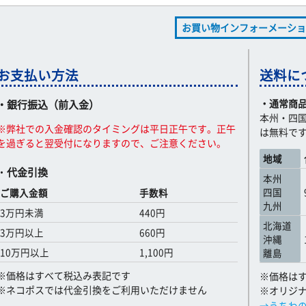
お買い物インフォーメーショ
お支払い方法
送料に
・通常商
・銀行振込（前入金）
本州・四国
※弊社での入金確認のタイミングは平日正午です。正午
は無料で
を過ぎると翌受付になりますので、ご注意ください。
地域
・
代金引換
本州
四国
ご購入金額
手数料
九州
3万円未満
440円
北海道
3万円以上
660円
沖縄
10万円以上
1,100円
離島
※価格はすべて税込み表記です
※価格は
※ネコポスでは代金引換をご利用いただけません
※オリジ
→うちわ