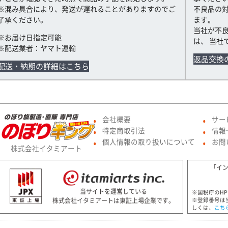
※混み具合により、発送が遅れることがありますのでご
不良品の
了承ください。
ます。
当社が不
※お届け日指定可能
は、 当社
※配送業者：ヤマト運輸
返品交換
配送・納期の詳細はこちら
会社概要
サー
●
●
特定商取引法
情報
●
●
個人情報の取り扱いについて
お問
●
●
株式会社イタミアート
「イ
当サイトを運営している
※国税庁のH
株式会社イタミアートは東証上場企業です。
※登録番号は
しくは、
こち