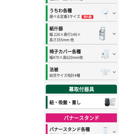
うちわ各種
選べる定番3サイズ
売れ筋
紙什器
幅 226×奥行146×
高さ355mm 他
椅子カバー各種
幅470×高620mm他
法被
幼児サイズ他計4種
幕取付器具
紐・吸盤・重し
バナースタンド
バナースタンド各種