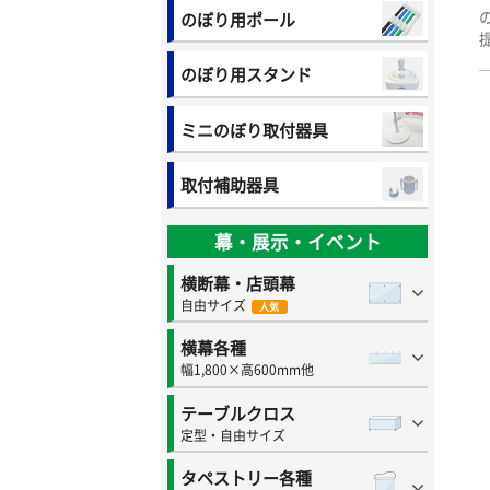
のぼり用ポール
のぼり用スタンド
ミニのぼり取付器具
取付補助器具
幕・展示・イベント
横断幕・店頭幕
自由サイズ
人気
横幕各種
幅1,800×高600mm他
テーブルクロス
定型・自由サイズ
タペストリー各種