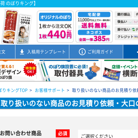
出荷 のぼりキング】
注文
入稿用
テンプレート
ご利用ガイド
ぼりキングTOP
>
お客様サポート
>
取り扱いのない商品のお見積り依
取り扱いのない商品のお見積り依頼・大口
お問い合わせ商品
必須