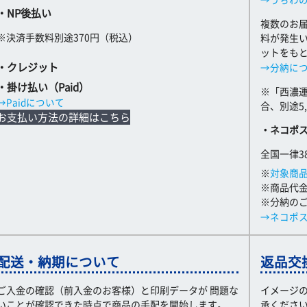
・NP後払い
複数のお
※決済手数料別途370円（税込）
料が発生
ットをも
・クレジット
→分納に
・掛け払い（Paid）
※「西濃
→Paidについて
合、別途5
お支払い方法の詳細はこちら
・ネコポ
全国一律3
※
対象商
※商品代金
※分納の
→ネコポ
配送・納期について
返品交
ご入金の確認（前入金のお客様）と印刷データが 問題な
イメージ
いことが確認できた時点で商品の手配を開始します。
承くださ