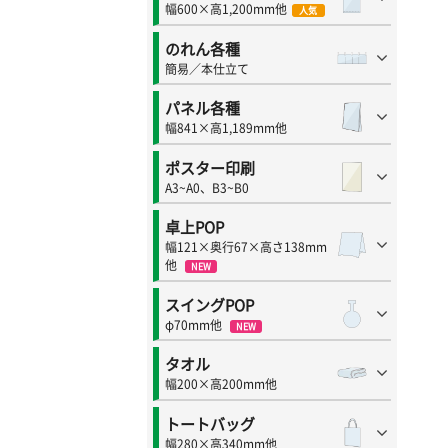
幅600×高1,200mm他
人気
のれん各種
簡易／本仕立て
パネル各種
幅841×高1,189mm他
ポスター印刷
A3~A0、B3~B0
卓上POP
幅121×奥行67×高さ138mm
他
NEW
スイングPOP
φ70mm他
NEW
タオル
幅200×高200mm他
トートバッグ
幅280×高340mm他