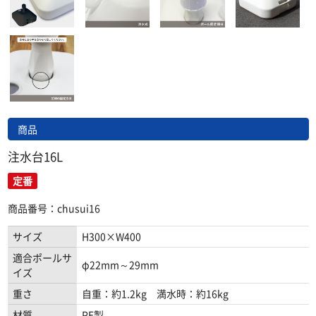
商品
注水台16L
定番
商品番号：chusui16
サイズ
H300×W400
適合ポールサ
φ22mm～29mm
イズ
重さ
自重：約1.2kg 満水時：約16kg
材質
PE製