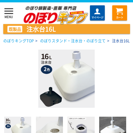
menu
MENU
マイページ
カート
注水台16L
既製品
のぼりキングTOP
>
のぼりスタンド・注水台・のぼり立て
>
注水台16L