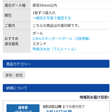
適合ポール幅
直径34mm以内
1枚ずつ袋入れ
梱包
→梱包を写真で確認する
ご案内
こちらの商品は片面印刷です。
ポール
おすすめ
2.4ｍスタンダードポール（2段伸縮）
適合器具
スタンド
特価注水台（てんとーくん）
商品カテゴリー
果物・野菜
納期について
地域別お届け目安
8月10日
12時
までの
受付完了
通常便
4
営業日出荷