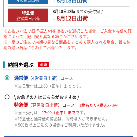
8月18日
出荷
…
8月10日
12時
までの
受付完了
特急便
8月12日
出荷
翌営業日出荷
…
※支払い方法で銀行振込やNP後払いを選択した場合、ご入金や与信の確
認によって上記目安と異なる場合がございます。
※一度のご注文で納期の異なる商品をまとめて購入される場合、最も納
期の遅い商品に合わせて出荷いたします。
納期を選ぶ
必須
通常便
（4営業日出荷）
コース
※当日受付は12:00（正午）までです。
\ お急ぎの方はこちらがおすすめ /
特急便
（翌営業日出荷）
コース
1枚あたり+税込330円
※当日受付は
12:00（正午）まで
です。
※特急便と通常便の商品は、同時購入ができません。
※500枚以上ご注文の場合はご利用いただけません。