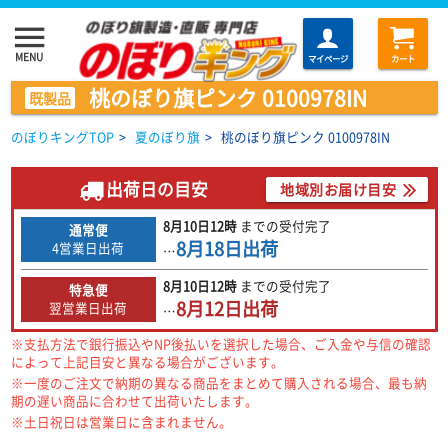
menu
MENU
マイページ
カート
桃のぼり旗ピンク 0100978IN
既製品
のぼりキングTOP
>
夏のぼり旗
>
桃のぼり旗ピンク 0100978IN
出荷日の目安
地域別お届け目安
8月10日
12時
までの
受付完了
通常便
8月18日
出荷
4営業日出荷
…
8月10日
12時
までの
受付完了
特急便
8月12日
出荷
翌営業日出荷
…
※支払方法で銀行振込やNP後払いを選択した場合、ご入金や与信の確認
によって上記目安と異なる場合がございます。
※一度のご注文で納期の異なる商品をまとめて購入される場合、最も納
期の遅い商品に合わせて出荷いたします。
※土日祝日は営業日に含まれません。