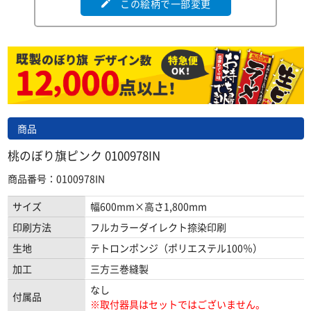
この絵柄で一部変更
edit
商品
桃のぼり旗ピンク 0100978IN
商品番号：0100978IN
サイズ
幅600mm×高さ1,800mm
印刷方法
フルカラーダイレクト捺染印刷
生地
テトロンポンジ（ポリエステル100％）
加工
三方三巻縫製
なし
付属品
※取付器具はセットではございません。