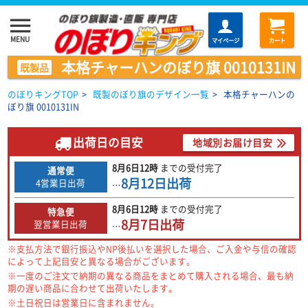
menu
MENU
マイページ
カート
本格チャーハンのぼり旗 0010131IN
既製品
のぼりキングTOP
>
既製のぼり旗のデザイン一覧
>
本格チャーハンの
ぼり旗 0010131IN
出荷日の目安
地域別お届け目安
8月6日
12時
までの
受付完了
通常便
8月12日
出荷
4営業日出荷
…
8月6日
12時
までの
受付完了
特急便
8月7日
出荷
翌営業日出荷
…
※支払方法で銀行振込やNP後払いを選択した場合、ご入金や与信の確認
によって上記目安と異なる場合がございます。
※一度のご注文で納期の異なる商品をまとめて購入される場合、最も納
期の遅い商品に合わせて出荷いたします。
※土日祝日は営業日に含まれません。