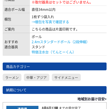
※取付器具はセットではございません。
適合ポール幅
直径34mm以内
1枚ずつ袋入れ
梱包
→梱包を写真で確認する
ご案内
こちらの商品は片面印刷です。
ポール
おすすめ
2.4ｍスタンダードポール（2段伸縮）
適合器具
スタンド
特価注水台（てんとーくん）
商品カテゴリー
ラーメン
中華・アジア
サイドメニュー
納期について
地域別お届け目安
8月6日
12時
までの
受付完了
通常便