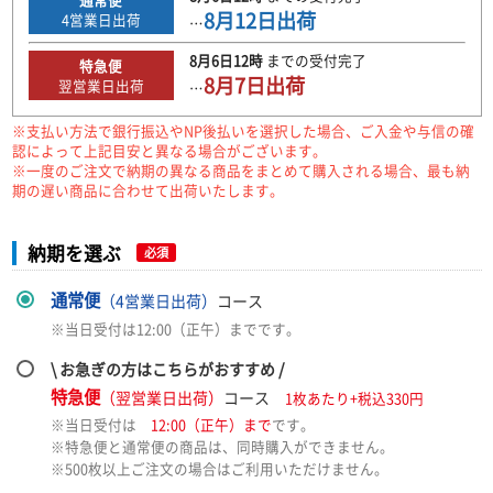
8月12日
出荷
4
営業日出荷
…
8月6日
12時
までの
受付完了
特急便
8月7日
出荷
翌営業日出荷
…
※支払い方法で銀行振込やNP後払いを選択した場合、ご入金や与信の確
認によって上記目安と異なる場合がございます。
※一度のご注文で納期の異なる商品をまとめて購入される場合、最も納
期の遅い商品に合わせて出荷いたします。
納期を選ぶ
必須
通常便
（4営業日出荷）
コース
※当日受付は12:00（正午）までです。
\ お急ぎの方はこちらがおすすめ /
特急便
（翌営業日出荷）
コース
1枚あたり+税込330円
※当日受付は
12:00（正午）まで
です。
※特急便と通常便の商品は、同時購入ができません。
※500枚以上ご注文の場合はご利用いただけません。