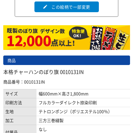
この絵柄で一部変更
edit
商品
本格チャーハンのぼり旗 0010131IN
商品番号：0010131IN
サイズ
幅600mm×高さ1,800mm
印刷方法
フルカラーダイレクト捺染印刷
生地
テトロンポンジ（ポリエステル100％）
加工
三方三巻縫製
なし
付属品