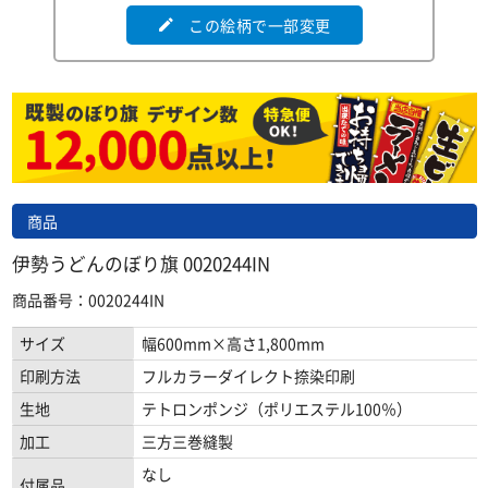
この絵柄で一部変更
edit
商品
伊勢うどんのぼり旗 0020244IN
商品番号：0020244IN
サイズ
幅600mm×高さ1,800mm
印刷方法
フルカラーダイレクト捺染印刷
生地
テトロンポンジ（ポリエステル100％）
加工
三方三巻縫製
なし
付属品