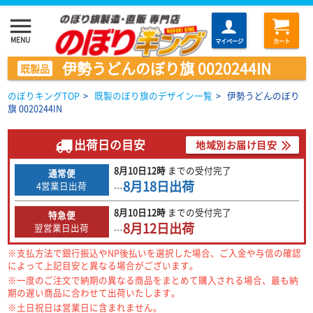
menu
MENU
マイページ
カート
伊勢うどんのぼり旗 0020244IN
既製品
のぼりキングTOP
>
既製のぼり旗のデザイン一覧
>
伊勢うどんのぼり
旗 0020244IN
出荷日の目安
地域別お届け目安
8月10日
12時
までの
受付完了
通常便
8月18日
出荷
4営業日出荷
…
8月10日
12時
までの
受付完了
特急便
8月12日
出荷
翌営業日出荷
…
※支払方法で銀行振込やNP後払いを選択した場合、ご入金や与信の確認
によって上記目安と異なる場合がございます。
※一度のご注文で納期の異なる商品をまとめて購入される場合、最も納
期の遅い商品に合わせて出荷いたします。
※土日祝日は営業日に含まれません。