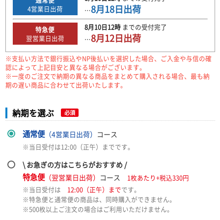
8月18日
出荷
4
営業日出荷
…
8月10日
12時
までの
受付完了
特急便
8月12日
出荷
翌営業日出荷
…
※支払い方法で銀行振込やNP後払いを選択した場合、ご入金や与信の確
認によって上記目安と異なる場合がございます。
※一度のご注文で納期の異なる商品をまとめて購入される場合、最も納
期の遅い商品に合わせて出荷いたします。
納期を選ぶ
必須
通常便
（4営業日出荷）
コース
※当日受付は12:00（正午）までです。
\ お急ぎの方はこちらがおすすめ /
特急便
（翌営業日出荷）
コース
1枚あたり+税込330円
※当日受付は
12:00（正午）まで
です。
※特急便と通常便の商品は、同時購入ができません。
※500枚以上ご注文の場合はご利用いただけません。