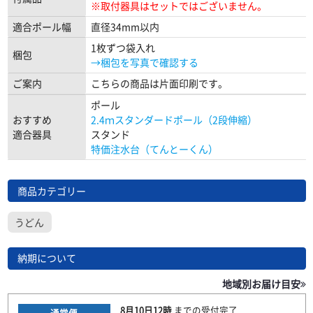
※取付器具はセットではございません。
適合ポール幅
直径34mm以内
1枚ずつ袋入れ
梱包
→梱包を写真で確認する
ご案内
こちらの商品は片面印刷です。
ポール
おすすめ
2.4ｍスタンダードポール（2段伸縮）
適合器具
スタンド
特価注水台（てんとーくん）
商品カテゴリー
うどん
納期について
地域別お届け目安
8月10日
12時
までの
受付完了
通常便