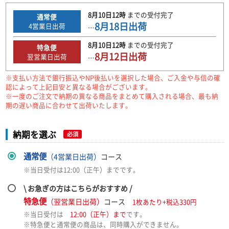
8月10日
12時
までの
受付完了
通常便
8月18日
出荷
4
営業日出荷
…
8月10日
12時
までの
受付完了
特急便
8月12日
出荷
翌営業日出荷
…
※支払い方法で銀行振込やNP後払いを選択した場合、ご入金や与信の確
認によって上記目安と異なる場合がございます。
※一度のご注文で納期の異なる商品をまとめて購入される場合、最も納
期の遅い商品に合わせて出荷いたします。
納期を選ぶ
必須
通常便
（4営業日出荷）
コース
※当日受付は12:00（正午）までです。
\ お急ぎの方はこちらがおすすめ /
特急便
（翌営業日出荷）
コース
1枚あたり+税込330円
※当日受付は
12:00（正午）まで
です。
※特急便と通常便の商品は、同時購入ができません。