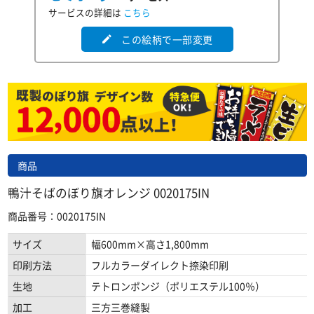
サービスの詳細は
こちら
この絵柄で一部変更
edit
商品
鴨汁そばのぼり旗オレンジ 0020175IN
商品番号：0020175IN
サイズ
幅600mm×高さ1,800mm
印刷方法
フルカラーダイレクト捺染印刷
生地
テトロンポンジ（ポリエステル100％）
加工
三方三巻縫製