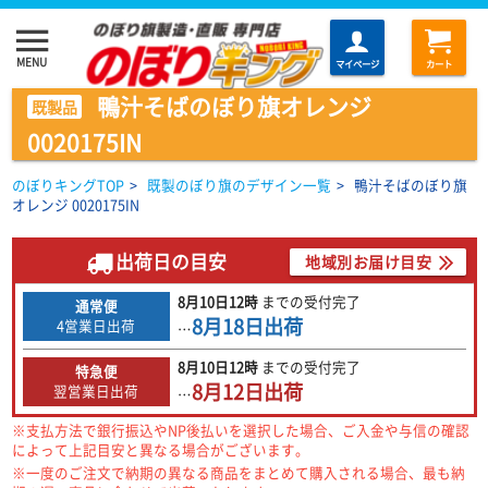
menu
MENU
マイページ
カート
鴨汁そばのぼり旗オレンジ
既製品
0020175IN
のぼりキングTOP
>
既製のぼり旗のデザイン一覧
>
鴨汁そばのぼり旗
オレンジ 0020175IN
出荷日の目安
地域別お届け目安
8月10日
12時
までの
受付完了
通常便
8月18日
出荷
4営業日出荷
…
8月10日
12時
までの
受付完了
特急便
8月12日
出荷
翌営業日出荷
…
※支払方法で銀行振込やNP後払いを選択した場合、ご入金や与信の確認
によって上記目安と異なる場合がございます。
※一度のご注文で納期の異なる商品をまとめて購入される場合、最も納