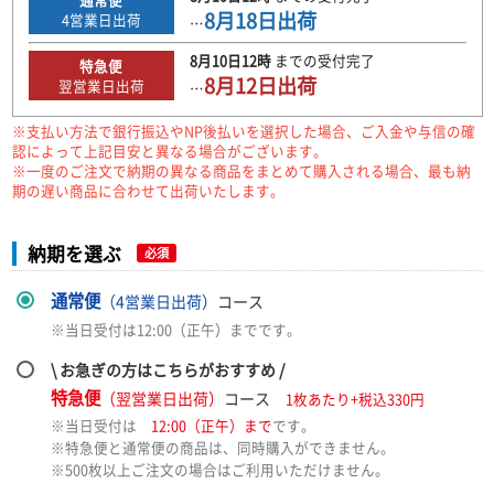
8月18日
出荷
4
営業日出荷
…
8月10日
12時
までの
受付完了
特急便
8月12日
出荷
翌営業日出荷
…
※支払い方法で銀行振込やNP後払いを選択した場合、ご入金や与信の確
認によって上記目安と異なる場合がございます。
※一度のご注文で納期の異なる商品をまとめて購入される場合、最も納
期の遅い商品に合わせて出荷いたします。
納期を選ぶ
必須
通常便
（4営業日出荷）
コース
※当日受付は12:00（正午）までです。
\ お急ぎの方はこちらがおすすめ /
特急便
（翌営業日出荷）
コース
1枚あたり+税込330円
※当日受付は
12:00（正午）まで
です。
※特急便と通常便の商品は、同時購入ができません。
※500枚以上ご注文の場合はご利用いただけません。