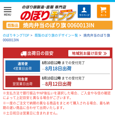
menu
MENU
マイページ
カート
焼肉弁当のぼり旗 0060013IN
既製品
のぼりキングTOP
>
既製のぼり旗のデザイン一覧
>
焼肉弁当のぼり旗
0060013IN
出荷日の目安
地域別お届け目安
8月10日
12時
までの
受付完了
通常便
8月18日
出荷
4営業日出荷
…
8月10日
12時
までの
受付完了
特急便
8月12日
出荷
翌営業日出荷
…
※支払方法で銀行振込やNP後払いを選択した場合、ご入金や与信の確認
によって上記目安と異なる場合がございます。
※一度のご注文で納期の異なる商品をまとめて購入される場合、最も納
期の遅い商品に合わせて出荷いたします。
※土日祝日は営業日に含まれません。