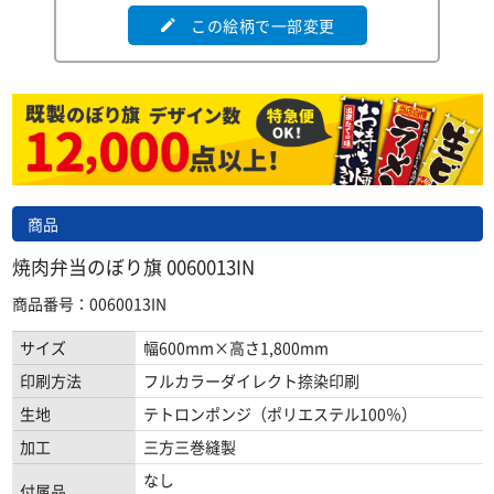
この絵柄で一部変更
edit
商品
焼肉弁当のぼり旗 0060013IN
商品番号：0060013IN
サイズ
幅600mm×高さ1,800mm
印刷方法
フルカラーダイレクト捺染印刷
生地
テトロンポンジ（ポリエステル100％）
加工
三方三巻縫製
なし
付属品