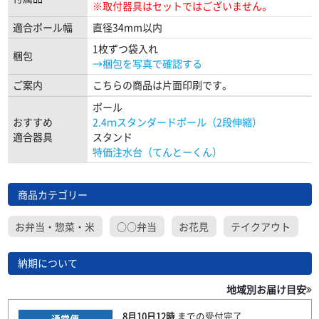
※取付器具はセットではございません。
適合ポール幅
直径34mm以内
1枚ずつ袋入れ
梱包
→梱包を写真で確認する
ご案内
こちらの商品は片面印刷です。
ポール
おすすめ
2.4ｍスタンダードポール（2段伸縮）
適合器具
スタンド
特価注水台（てんとーくん）
商品カテゴリー
お弁当・惣菜・米
○○弁当
お花見
テイクアウト
納期について
地域別お届け目安
8月10日
12時
までの
受付完了
通常便