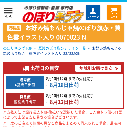
menu
MENU
マイページ
カート
お好み焼もんじゃ焼のぼり旗赤・黄
既製品
色雲イラスト入り 0070023IN
のぼりキングTOP
>
既製のぼり旗のデザイン一覧
>
お好み焼もんじゃ
焼のぼり旗赤・黄色雲イラスト入り 0070023IN
出荷日の目安
地域別お届け目安
8月10日
12時
までの
受付完了
通常便
8月18日
出荷
4営業日出荷
…
8月10日
12時
までの
受付完了
特急便
8月12日
出荷
翌営業日出荷
…
※支払方法で銀行振込やNP後払いを選択した場合、ご入金や与信の確認
によって上記目安と異なる場合がございます。
※一度のご注文で納期の異なる商品をまとめて購入される場合、最も納