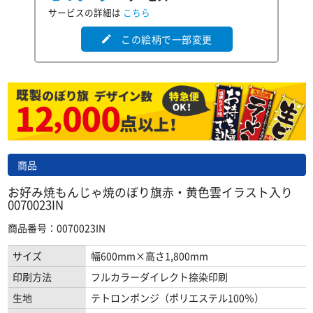
サービスの詳細は
こちら
この絵柄で一部変更
edit
商品
お好み焼もんじゃ焼のぼり旗赤・黄色雲イラスト入り
0070023IN
商品番号：0070023IN
サイズ
幅600mm×高さ1,800mm
印刷方法
フルカラーダイレクト捺染印刷
生地
テトロンポンジ（ポリエステル100％）