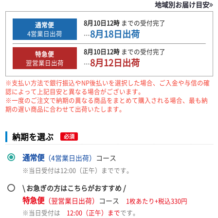
地域別お届け目安
8月10日
12時
までの
受付完了
通常便
8月18日
出荷
4
営業日出荷
…
8月10日
12時
までの
受付完了
特急便
8月12日
出荷
翌営業日出荷
…
※支払い方法で銀行振込やNP後払いを選択した場合、ご入金や与信の確
認によって上記目安と異なる場合がございます。
※一度のご注文で納期の異なる商品をまとめて購入される場合、最も納
期の遅い商品に合わせて出荷いたします。
納期を選ぶ
必須
通常便
（4営業日出荷）
コース
※当日受付は12:00（正午）までです。
\ お急ぎの方はこちらがおすすめ /
特急便
（翌営業日出荷）
コース
1枚あたり+税込330円
※当日受付は
12:00（正午）まで
です。