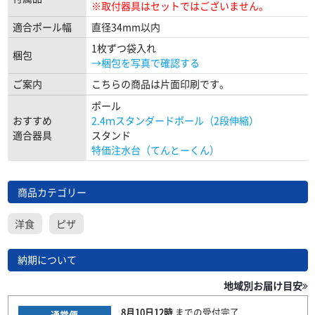
※取付器具はセットではございません。
適合ポール幅
直径34mm以内
1枚ずつ袋入れ
梱包
→梱包を写真で確認する
ご案内
こちらの商品は片面印刷です。
ポール
おすすめ
2.4ｍスタンダードポール（2段伸縮）
適合器具
スタンド
特価注水台（てんとーくん）
商品カテゴリー
洋食
ピザ
納期について
地域別お届け目安
8月10日
12時
までの
受付完了
通常便