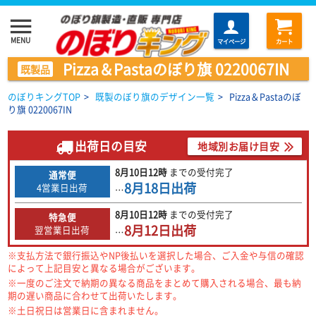
menu
MENU
マイページ
カート
Pizza＆Pastaのぼり旗 0220067IN
既製品
のぼりキングTOP
>
既製のぼり旗のデザイン一覧
>
Pizza＆Pastaのぼ
り旗 0220067IN
出荷日の目安
地域別お届け目安
8月10日
12時
までの
受付完了
通常便
8月18日
出荷
4営業日出荷
…
8月10日
12時
までの
受付完了
特急便
8月12日
出荷
翌営業日出荷
…
※支払方法で銀行振込やNP後払いを選択した場合、ご入金や与信の確認
によって上記目安と異なる場合がございます。
※一度のご注文で納期の異なる商品をまとめて購入される場合、最も納
期の遅い商品に合わせて出荷いたします。
※土日祝日は営業日に含まれません。