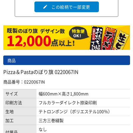
この絵柄で一部変更
edit
商品
Pizza＆Pastaのぼり旗 0220067IN
商品番号：0220067IN
サイズ
幅600mm×高さ1,800mm
印刷方法
フルカラーダイレクト捺染印刷
生地
テトロンポンジ（ポリエステル100％）
加工
三方三巻縫製
なし
付属品