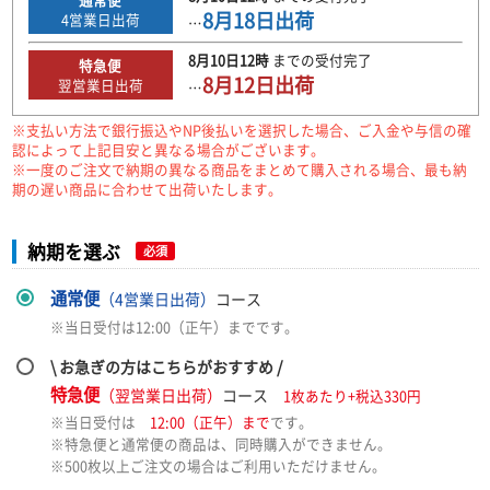
8月18日
出荷
4
営業日出荷
…
8月10日
12時
までの
受付完了
特急便
8月12日
出荷
翌営業日出荷
…
※支払い方法で銀行振込やNP後払いを選択した場合、ご入金や与信の確
認によって上記目安と異なる場合がございます。
※一度のご注文で納期の異なる商品をまとめて購入される場合、最も納
期の遅い商品に合わせて出荷いたします。
納期を選ぶ
必須
通常便
（4営業日出荷）
コース
※当日受付は12:00（正午）までです。
\ お急ぎの方はこちらがおすすめ /
特急便
（翌営業日出荷）
コース
1枚あたり+税込330円
※当日受付は
12:00（正午）まで
です。
※特急便と通常便の商品は、同時購入ができません。
※500枚以上ご注文の場合はご利用いただけません。