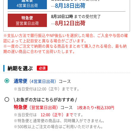
8月18日
出荷
4
営業日出荷
…
8月10日
12時
までの
受付完了
特急便
8月12日
出荷
翌営業日出荷
…
※支払い方法で銀行振込やNP後払いを選択した場合、ご入金や与信の確
認によって上記目安と異なる場合がございます。
※一度のご注文で納期の異なる商品をまとめて購入される場合、最も納
期の遅い商品に合わせて出荷いたします。
納期を選ぶ
必須
通常便
（4営業日出荷）
コース
※当日受付は12:00（正午）までです。
\ お急ぎの方はこちらがおすすめ /
特急便
（翌営業日出荷）
コース
1枚あたり+税込330円
※当日受付は
12:00（正午）まで
です。
※特急便と通常便の商品は、同時購入ができません。
※500枚以上ご注文の場合はご利用いただけません。