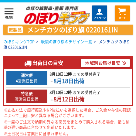
menu
MENU
マイページ
カート
メンチカツのぼり旗 0220161IN
既製品
のぼりキングTOP
>
既製のぼり旗のデザイン一覧
>
メンチカツのぼり
旗 0220161IN
出荷日の目安
地域別お届け目安
8月10日
12時
までの
受付完了
通常便
8月18日
出荷
4営業日出荷
…
8月10日
12時
までの
受付完了
特急便
8月12日
出荷
翌営業日出荷
…
※支払方法で銀行振込やNP後払いを選択した場合、ご入金や与信の確認
によって上記目安と異なる場合がございます。
※一度のご注文で納期の異なる商品をまとめて購入される場合、最も納
期の遅い商品に合わせて出荷いたします。
※土日祝日は営業日に含まれません。