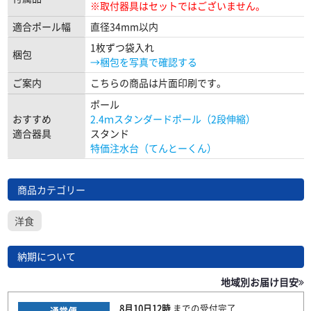
※取付器具はセットではございません。
適合ポール幅
直径34mm以内
1枚ずつ袋入れ
梱包
→梱包を写真で確認する
ご案内
こちらの商品は片面印刷です。
ポール
おすすめ
2.4ｍスタンダードポール（2段伸縮）
適合器具
スタンド
特価注水台（てんとーくん）
商品カテゴリー
洋食
納期について
地域別お届け目安
8月10日
12時
までの
受付完了
通常便