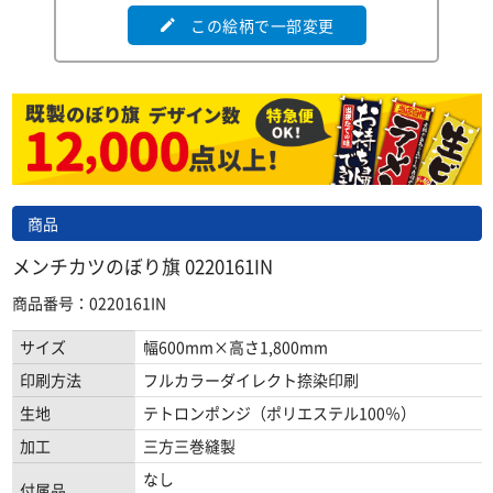
この絵柄で一部変更
edit
商品
メンチカツのぼり旗 0220161IN
商品番号：0220161IN
サイズ
幅600mm×高さ1,800mm
印刷方法
フルカラーダイレクト捺染印刷
生地
テトロンポンジ（ポリエステル100％）
加工
三方三巻縫製
なし
付属品