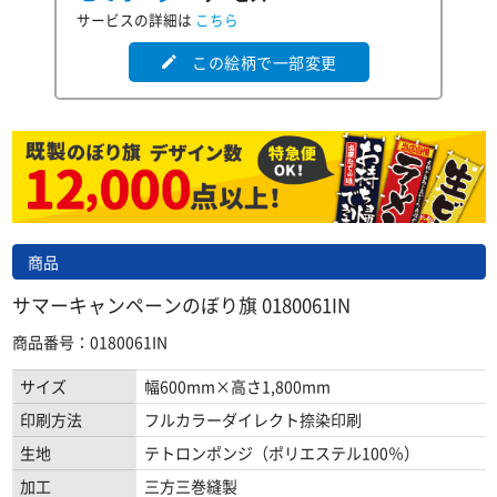
サービスの詳細は
こちら
この絵柄で一部変更
edit
商品
サマーキャンペーンのぼり旗 0180061IN
商品番号：0180061IN
サイズ
幅600mm×高さ1,800mm
印刷方法
フルカラーダイレクト捺染印刷
生地
テトロンポンジ（ポリエステル100％）
加工
三方三巻縫製