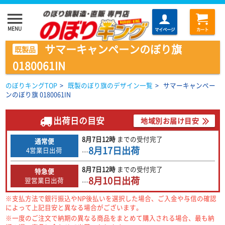
menu
MENU
マイページ
カート
サマーキャンペーンのぼり旗
既製品
0180061IN
のぼりキングTOP
>
既製のぼり旗のデザイン一覧
>
サマーキャンペー
ンのぼり旗 0180061IN
出荷日の目安
地域別お届け目安
8月7日
12時
までの
受付完了
通常便
8月17日
出荷
4営業日出荷
…
8月7日
12時
までの
受付完了
特急便
8月10日
出荷
翌営業日出荷
…
※支払方法で銀行振込やNP後払いを選択した場合、ご入金や与信の確認
によって上記目安と異なる場合がございます。
※一度のご注文で納期の異なる商品をまとめて購入される場合、最も納