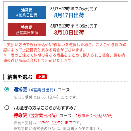
8月7日
12時
までの
受付完了
通常便
8月17日
出荷
4
営業日出荷
…
8月7日
12時
までの
受付完了
特急便
8月10日
出荷
翌営業日出荷
…
※支払い方法で銀行振込やNP後払いを選択した場合、ご入金や与信の確
認によって上記目安と異なる場合がございます。
※一度のご注文で納期の異なる商品をまとめて購入される場合、最も納
期の遅い商品に合わせて出荷いたします。
納期を選ぶ
必須
通常便
（4営業日出荷）
コース
※当日受付は12:00（正午）までです。
\ お急ぎの方はこちらがおすすめ /
特急便
（翌営業日出荷）
コース
1枚あたり+税込330円
※当日受付は
12:00（正午）まで
です。
※特急便と通常便の商品は、同時購入ができません。