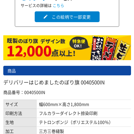
サービスの詳細は
こちら
この絵柄で一部変更
edit
商品
デリバリーはじめましたのぼり旗 0040500IN
商品番号：0040500IN
サイズ
幅600mm×高さ1,800mm
印刷方法
フルカラーダイレクト捺染印刷
生地
テトロンポンジ（ポリエステル100％）
加工
三方三巻縫製