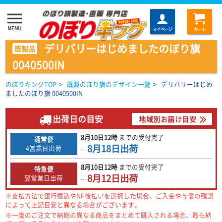
menu
MENU
マイページ
カート
デリバリーはじめましたのぼり旗
既製品
0040500IN
のぼりキングTOP
>
既製のぼり旗のデザイン一覧
>
デリバリーはじめ
ましたのぼり旗 0040500IN
出荷日の目安
地域別お届け目安
8月10日
12時
までの
受付完了
通常便
8月18日
出荷
4営業日出荷
…
8月10日
12時
までの
受付完了
特急便
8月12日
出荷
翌営業日出荷
…
※支払方法で銀行振込やNP後払いを選択した場合、ご入金や与信の確認
によって上記目安と異なる場合がございます。
※一度のご注文で納期の異なる商品をまとめて購入される場合、最も納