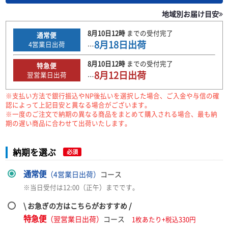
地域別お届け目安
8月10日
12時
までの
受付完了
通常便
8月18日
出荷
4
営業日出荷
…
8月10日
12時
までの
受付完了
特急便
8月12日
出荷
翌営業日出荷
…
※支払い方法で銀行振込やNP後払いを選択した場合、ご入金や与信の確
認によって上記目安と異なる場合がございます。
※一度のご注文で納期の異なる商品をまとめて購入される場合、最も納
期の遅い商品に合わせて出荷いたします。
納期を選ぶ
必須
通常便
（4営業日出荷）
コース
※当日受付は12:00（正午）までです。
\ お急ぎの方はこちらがおすすめ /
特急便
（翌営業日出荷）
コース
1枚あたり+税込330円