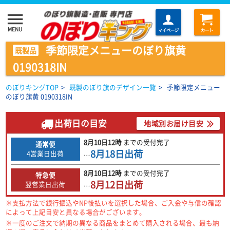
menu
MENU
マイページ
カート
季節限定メニューのぼり旗黄
既製品
0190318IN
のぼりキングTOP
>
既製のぼり旗のデザイン一覧
>
季節限定メニュー
のぼり旗黄 0190318IN
出荷日の目安
地域別お届け目安
8月10日
12時
までの
受付完了
通常便
8月18日
出荷
4営業日出荷
…
8月10日
12時
までの
受付完了
特急便
8月12日
出荷
翌営業日出荷
…
※支払方法で銀行振込やNP後払いを選択した場合、ご入金や与信の確認
によって上記目安と異なる場合がございます。
※一度のご注文で納期の異なる商品をまとめて購入される場合、最も納