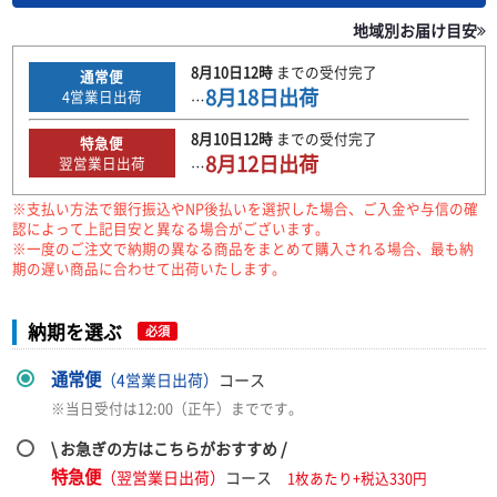
地域別お届け目安
8月10日
12時
までの
受付完了
通常便
8月18日
出荷
4
営業日出荷
…
8月10日
12時
までの
受付完了
特急便
8月12日
出荷
翌営業日出荷
…
※支払い方法で銀行振込やNP後払いを選択した場合、ご入金や与信の確
認によって上記目安と異なる場合がございます。
※一度のご注文で納期の異なる商品をまとめて購入される場合、最も納
期の遅い商品に合わせて出荷いたします。
納期を選ぶ
必須
通常便
（4営業日出荷）
コース
※当日受付は12:00（正午）までです。
\ お急ぎの方はこちらがおすすめ /
特急便
（翌営業日出荷）
コース
1枚あたり+税込330円