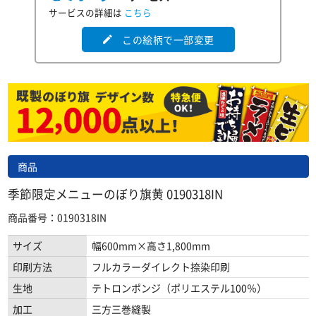
サービスの詳細は
こちら
この絵柄で一部変更
edit
商品
季節限定メニューのぼり旗黄 0190318IN
商品番号：0190318IN
サイズ
幅600mm×高さ1,800mm
印刷方法
フルカラーダイレクト捺染印刷
生地
テトロンポンジ（ポリエステル100％）
加工
三方三巻縫製