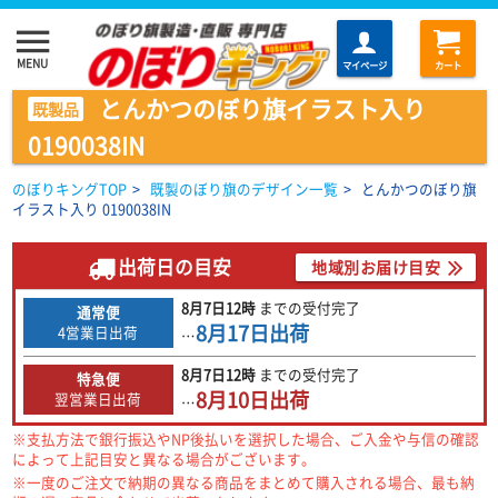
menu
MENU
マイページ
カート
とんかつのぼり旗イラスト入り
既製品
0190038IN
のぼりキングTOP
>
既製のぼり旗のデザイン一覧
>
とんかつのぼり旗
イラスト入り 0190038IN
出荷日の目安
地域別お届け目安
8月7日
12時
までの
受付完了
通常便
8月17日
出荷
4営業日出荷
…
8月7日
12時
までの
受付完了
特急便
8月10日
出荷
翌営業日出荷
…
※支払方法で銀行振込やNP後払いを選択した場合、ご入金や与信の確認
によって上記目安と異なる場合がございます。
※一度のご注文で納期の異なる商品をまとめて購入される場合、最も納