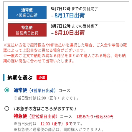
8月7日
12時
までの
受付完了
通常便
8月17日
出荷
4
営業日出荷
…
8月7日
12時
までの
受付完了
特急便
8月10日
出荷
翌営業日出荷
…
※支払い方法で銀行振込やNP後払いを選択した場合、ご入金や与信の確
認によって上記目安と異なる場合がございます。
※一度のご注文で納期の異なる商品をまとめて購入される場合、最も納
期の遅い商品に合わせて出荷いたします。
納期を選ぶ
必須
通常便
（4営業日出荷）
コース
※当日受付は12:00（正午）までです。
\ お急ぎの方はこちらがおすすめ /
特急便
（翌営業日出荷）
コース
1枚あたり+税込330円
※当日受付は
12:00（正午）まで
です。
※特急便と通常便の商品は、同時購入ができません。