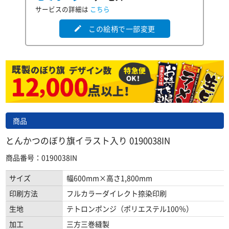
サービスの詳細は
こちら
この絵柄で一部変更
edit
商品
とんかつのぼり旗イラスト入り 0190038IN
商品番号：0190038IN
サイズ
幅600mm×高さ1,800mm
印刷方法
フルカラーダイレクト捺染印刷
生地
テトロンポンジ（ポリエステル100％）
加工
三方三巻縫製