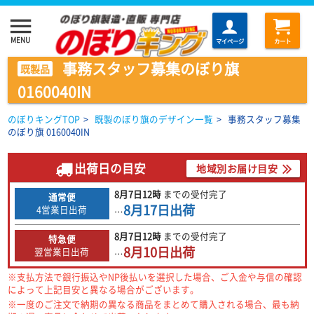
menu
MENU
マイページ
カート
事務スタッフ募集のぼり旗
既製品
0160040IN
のぼりキングTOP
>
既製のぼり旗のデザイン一覧
>
事務スタッフ募集
のぼり旗 0160040IN
出荷日の目安
地域別お届け目安
8月7日
12時
までの
受付完了
通常便
8月17日
出荷
4営業日出荷
…
8月7日
12時
までの
受付完了
特急便
8月10日
出荷
翌営業日出荷
…
※支払方法で銀行振込やNP後払いを選択した場合、ご入金や与信の確認
によって上記目安と異なる場合がございます。
※一度のご注文で納期の異なる商品をまとめて購入される場合、最も納