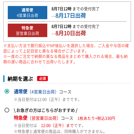
8月7日
12時
までの
受付完了
通常便
8月17日
出荷
4
営業日出荷
…
8月7日
12時
までの
受付完了
特急便
8月10日
出荷
翌営業日出荷
…
※支払い方法で銀行振込やNP後払いを選択した場合、ご入金や与信の確
認によって上記目安と異なる場合がございます。
※一度のご注文で納期の異なる商品をまとめて購入される場合、最も納
期の遅い商品に合わせて出荷いたします。
納期を選ぶ
必須
通常便
（4営業日出荷）
コース
※当日受付は12:00（正午）までです。
\ お急ぎの方はこちらがおすすめ /
特急便
（翌営業日出荷）
コース
1枚あたり+税込330円
※当日受付は
12:00（正午）まで
です。
※特急便と通常便の商品は、同時購入ができません。