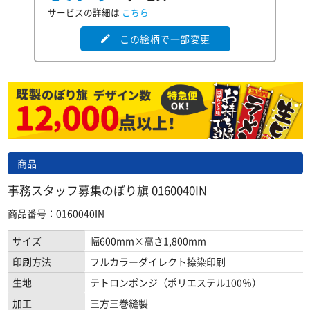
サービスの詳細は
こちら
この絵柄で一部変更
edit
商品
事務スタッフ募集のぼり旗 0160040IN
商品番号：0160040IN
サイズ
幅600mm×高さ1,800mm
印刷方法
フルカラーダイレクト捺染印刷
生地
テトロンポンジ（ポリエステル100％）
加工
三方三巻縫製