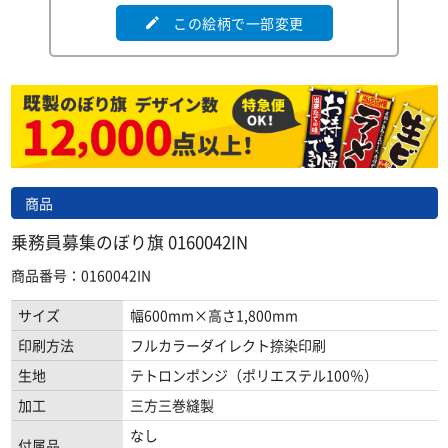
この絵柄で一部変更
edit
商品
乗務員募集のぼり旗 0160042IN
商品番号：0160042IN
サイズ
幅600mm×高さ1,800mm
印刷方法
フルカラーダイレクト捺染印刷
生地
テトロンポンジ（ポリエステル100％）
加工
三方三巻縫製
なし
付属品