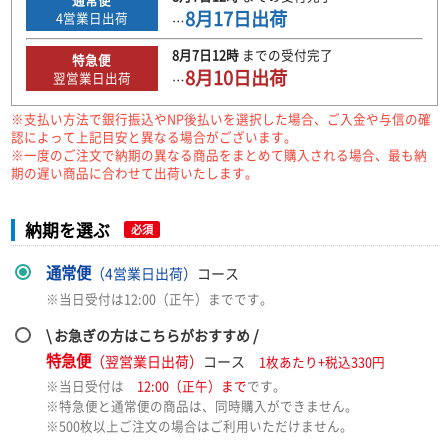
8月17日
出荷
4
営業日出荷
…
8月7日
12時
までの
受付完了
特急便
8月10日
出荷
翌営業日出荷
…
※支払い方法で銀行振込やNP後払いを選択した場合、ご入金や与信の確
認によって上記目安と異なる場合がございます。
※一度のご注文で納期の異なる商品をまとめて購入される場合、最も納
期の遅い商品に合わせて出荷いたします。
納期を選ぶ
必須
通常便
（4営業日出荷）
コース
※当日受付は12:00（正午）までです。
\ お急ぎの方はこちらがおすすめ /
特急便
（翌営業日出荷）
コース
1枚あたり+税込330円
※当日受付は
12:00（正午）まで
です。
※特急便と通常便の商品は、同時購入ができません。
※500枚以上ご注文の場合はご利用いただけません。