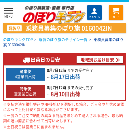
menu
MENU
マイページ
カート
乗務員募集のぼり旗 0160042IN
既製品
のぼりキングTOP
>
既製のぼり旗のデザイン一覧
>
乗務員募集のぼり
旗 0160042IN
出荷日の目安
地域別お届け目安
8月7日
12時
までの
受付完了
通常便
8月17日
出荷
4営業日出荷
…
8月7日
12時
までの
受付完了
特急便
8月10日
出荷
翌営業日出荷
…
※支払方法で銀行振込やNP後払いを選択した場合、ご入金や与信の確認
によって上記目安と異なる場合がございます。
※一度のご注文で納期の異なる商品をまとめて購入される場合、最も納
期の遅い商品に合わせて出荷いたします。
※土日祝日は営業日に含まれません。