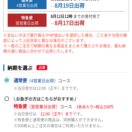
8月19日
出荷
4
営業日出荷
…
8月12日
12時
までの
受付完了
特急便
8月17日
出荷
翌営業日出荷
…
※支払い方法で銀行振込やNP後払いを選択した場合、ご入金や与信の確
認によって上記目安と異なる場合がございます。
※一度のご注文で納期の異なる商品をまとめて購入される場合、最も納
期の遅い商品に合わせて出荷いたします。
納期を選ぶ
必須
通常便
（4営業日出荷）
コース
※当日受付は12:00（正午）までです。
\ お急ぎの方はこちらがおすすめ /
特急便
（翌営業日出荷）
コース
1枚あたり+税込330円
※当日受付は
12:00（正午）まで
です。
※特急便と通常便の商品は、同時購入ができません。
※500枚以上ご注文の場合はご利用いただけません。