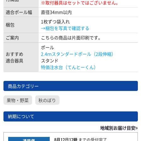
※取付器具はセットではございません。
適合ポール幅
直径34mm以内
1枚ずつ袋入れ
梱包
→梱包を写真で確認する
ご案内
こちらの商品は片面印刷です。
ポール
おすすめ
2.4ｍスタンダードポール（2段伸縮）
適合器具
スタンド
特価注水台（てんとーくん）
商品カテゴリー
果物・野菜
秋のぼり
納期について
地域別お届け目安
8月12日
12時
までの
受付完了
通常便