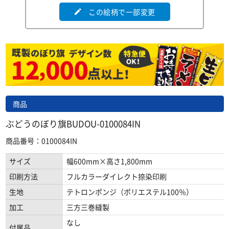
この絵柄で一部変更
edit
商品
ぶどうのぼり旗BUDOU-0100084IN
商品番号：0100084IN
サイズ
幅600mm×高さ1,800mm
印刷方法
フルカラーダイレクト捺染印刷
生地
テトロンポンジ（ポリエステル100％）
加工
三方三巻縫製
なし
付属品