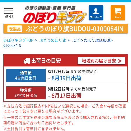
menu
MENU
マイページ
カート
ぶどうのぼり旗BUDOU-0100084IN
既製品
のぼりキングTOP
>
ぶどうのぼり旗
>
ぶどうのぼり旗BUDOU-
0100084IN
出荷日の目安
地域別お届け目安
8月12日
12時
までの
受付完了
通常便
8月19日
出荷
4営業日出荷
…
8月12日
12時
までの
受付完了
特急便
8月17日
出荷
翌営業日出荷
…
※支払方法で銀行振込やNP後払いを選択した場合、ご入金や与信の確認
によって上記目安と異なる場合がございます。
※一度のご注文で納期の異なる商品をまとめて購入される場合、最も納
期の遅い商品に合わせて出荷いたします。
※土日祝日は営業日に含まれません。