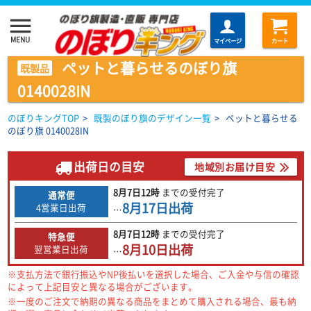
menu
MENU
マイページ
カート
ペットと暮らせるのぼり旗
既製品
0140028IN
のぼりキングTOP
>
既製のぼり旗のデザイン一覧
>
ペットと暮らせる
のぼり旗 0140028IN
出荷日の目安
地域別お届け目安
8月7日
12時
までの
受付完了
通常便
8月17日
出荷
4営業日出荷
…
8月7日
12時
までの
受付完了
特急便
8月10日
出荷
翌営業日出荷
…
※支払方法で銀行振込やNP後払いを選択した場合、ご入金や与信の確認
によって上記目安と異なる場合がございます。
※一度のご注文で納期の異なる商品をまとめて購入される場合、最も納