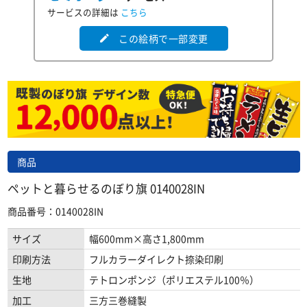
サービスの詳細は
こちら
この絵柄で一部変更
edit
商品
ペットと暮らせるのぼり旗 0140028IN
商品番号：0140028IN
サイズ
幅600mm×高さ1,800mm
印刷方法
フルカラーダイレクト捺染印刷
生地
テトロンポンジ（ポリエステル100％）
加工
三方三巻縫製