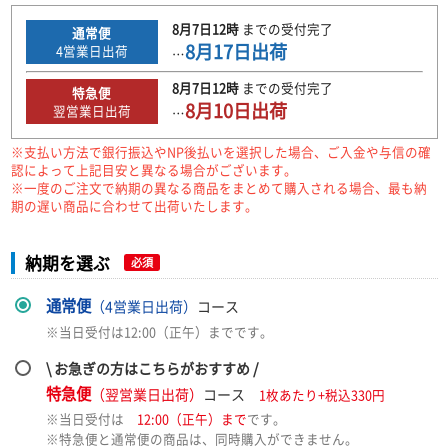
8月7日
12時
までの
受付完了
通常便
8月17日
出荷
4
営業日出荷
…
8月7日
12時
までの
受付完了
特急便
8月10日
出荷
翌営業日出荷
…
※支払い方法で銀行振込やNP後払いを選択した場合、ご入金や与信の確
認によって上記目安と異なる場合がございます。
※一度のご注文で納期の異なる商品をまとめて購入される場合、最も納
期の遅い商品に合わせて出荷いたします。
納期を選ぶ
必須
通常便
（4営業日出荷）
コース
※当日受付は12:00（正午）までです。
\ お急ぎの方はこちらがおすすめ /
特急便
（翌営業日出荷）
コース
1枚あたり+税込330円
※当日受付は
12:00（正午）まで
です。
※特急便と通常便の商品は、同時購入ができません。