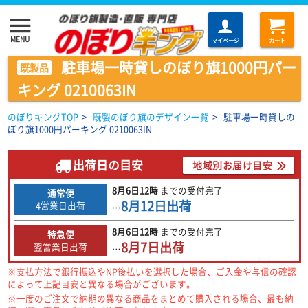
menu
MENU
マイページ
カート
駐車場一時貸しのぼり旗1000円パー
既製品
キング 0210063IN
のぼりキングTOP
>
既製のぼり旗のデザイン一覧
>
駐車場一時貸しの
ぼり旗1000円パーキング 0210063IN
出荷日の目安
地域別お届け目安
8月6日
12時
までの
受付完了
通常便
8月12日
出荷
4営業日出荷
…
8月6日
12時
までの
受付完了
特急便
8月7日
出荷
翌営業日出荷
…
※支払方法で銀行振込やNP後払いを選択した場合、ご入金や与信の確認
によって上記目安と異なる場合がございます。
※一度のご注文で納期の異なる商品をまとめて購入される場合、最も納