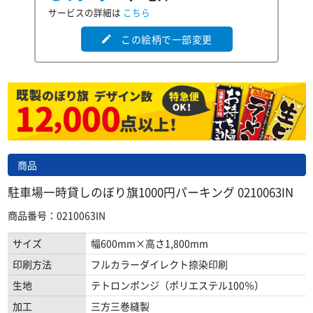
サービスの詳細は
こちら
この絵柄で一部変更
edit
商品
駐車場一時貸しのぼり旗1000円パーキング 0210063IN
商品番号：0210063IN
サイズ
幅600mm×高さ1,800mm
印刷方法
フルカラーダイレクト捺染印刷
生地
テトロンポンジ（ポリエステル100％）
加工
三方三巻縫製