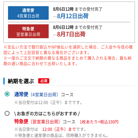
8月6日
12時
までの
受付完了
通常便
8月12日
出荷
4
営業日出荷
…
8月6日
12時
までの
受付完了
特急便
8月7日
出荷
翌営業日出荷
…
※支払い方法で銀行振込やNP後払いを選択した場合、ご入金や与信の確
認によって上記目安と異なる場合がございます。
※一度のご注文で納期の異なる商品をまとめて購入される場合、最も納
期の遅い商品に合わせて出荷いたします。
納期を選ぶ
必須
通常便
（4営業日出荷）
コース
※当日受付は12:00（正午）までです。
\ お急ぎの方はこちらがおすすめ /
特急便
（翌営業日出荷）
コース
1枚あたり+税込330円
※当日受付は
12:00（正午）まで
です。
※特急便と通常便の商品は、同時購入ができません。