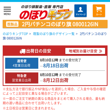
menu
MENU
マイページ
カート
2円パチンコのぼり旗 0800126IN
既製品
のぼりキングTOP
>
既製のぼり旗のデザイン一覧
>
2円パチンコのぼり
旗 0800126IN
出荷日の目安
地域別お届け目安
8月10日
12時
までの
受付完了
通常便
8月18日
出荷
4営業日出荷
…
8月10日
12時
までの
受付完了
特急便
8月12日
出荷
翌営業日出荷
…
※支払方法で銀行振込やNP後払いを選択した場合、ご入金や与信の確認
によって上記目安と異なる場合がございます。
※一度のご注文で納期の異なる商品をまとめて購入される場合、最も納
期の遅い商品に合わせて出荷いたします。
※土日祝日は営業日に含まれません。