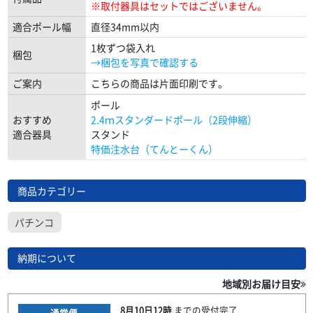
※取付器具はセットではございません。
適合ポール幅
直径34mm以内
1枚ずつ袋入れ
梱包
→梱包を写真で確認する
ご案内
こちらの商品は片面印刷です。
ポール
おすすめ
2.4ｍスタンダードポール（2段伸縮）
適合器具
スタンド
特価注水台（てんとーくん）
商品カテゴリー
パチンコ
納期について
地域別お届け目安
8月10日
12時
までの
受付完了
通常便