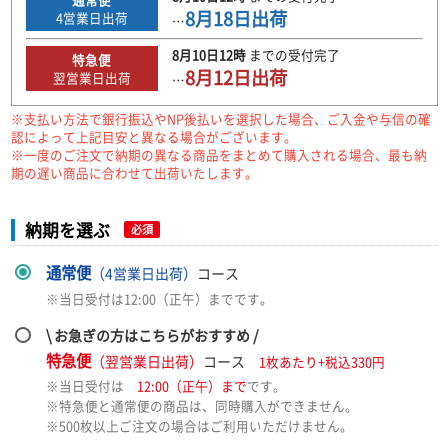
8月18日
出荷
4
営業日出荷
…
8月10日
12時
までの
受付完了
特急便
8月12日
出荷
翌営業日出荷
…
※支払い方法で銀行振込やNP後払いを選択した場合、ご入金や与信の確
認によって上記目安と異なる場合がございます。
※一度のご注文で納期の異なる商品をまとめて購入される場合、最も納
期の遅い商品に合わせて出荷いたします。
納期を選ぶ
必須
通常便
（4営業日出荷）
コース
※当日受付は12:00（正午）までです。
\ お急ぎの方はこちらがおすすめ /
特急便
（翌営業日出荷）
コース
1枚あたり+税込330円
※当日受付は
12:00（正午）まで
です。
※特急便と通常便の商品は、同時購入ができません。
※500枚以上ご注文の場合はご利用いただけません。