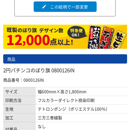
この絵柄で一部変更
edit
商品
2円パチンコのぼり旗 0800126IN
商品番号：0800126IN
サイズ
幅600mm×高さ1,800mm
印刷方法
フルカラーダイレクト捺染印刷
生地
テトロンポンジ（ポリエステル100％）
加工
三方三巻縫製
なし
付属品