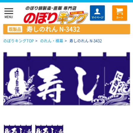
menu
MENU
マイページ
カート
寿しのれん N-3432
既製品
のぼりキングTOP
>
のれん・横幕
>
寿しのれん N-3432