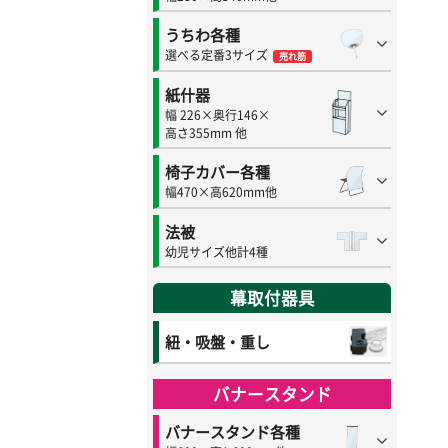
うちわ各種
選べる定番3サイズ
売れ筋
紙什器
幅 226×奥行146×
高さ355mm 他
椅子カバー各種
幅470×高620mm他
法被
幼児サイズ他計4種
幕取付器具
紐・吸盤・重し
バナースタンド
バナースタンド各種