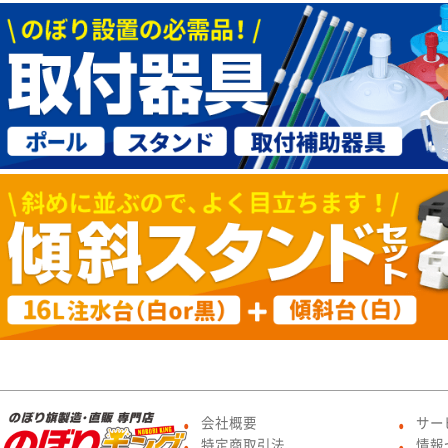
会社概要
サー
●
●
特定商取引法
情報
●
●