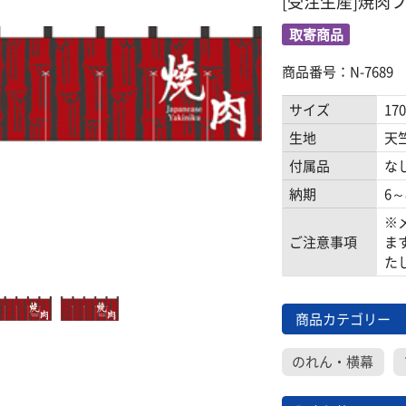
[受注生産]焼肉フ
取寄商品
商品番号：N-7689
サイズ
17
生地
天
付属品
な
納期
6
※
ご注意事項
ま
た
商品カテゴリー
のれん・横幕