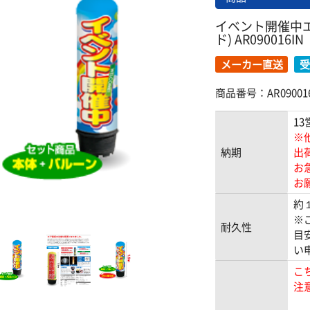
イベント開催中エ
ド) AR090016IN
メーカー直送
受
商品番号：AR090016
13
※
納期
出
お
お
約
※
耐久性
目
い
こ
注