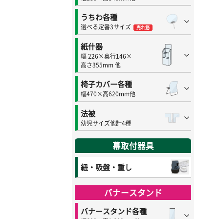
うちわ各種
選べる定番3サイズ
売れ筋
紙什器
幅 226×奥行146×
高さ355mm 他
椅子カバー各種
幅470×高620mm他
法被
幼児サイズ他計4種
幕取付器具
紐・吸盤・重し
バナースタンド
バナースタンド各種