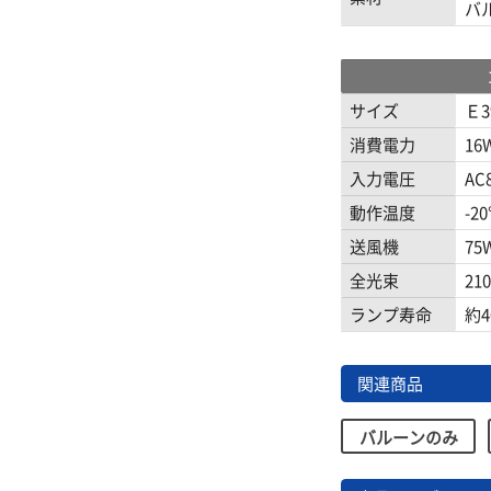
バ
サイズ
Ｅ3
消費電力
16
入力電圧
AC8
動作温度
-2
送風機
75
全光束
210
ランプ寿命
約4
関連商品
バルーンのみ