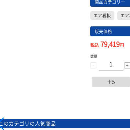
商品カテゴリー
エア看板
エア
販売価格
79,419
税込
円
数量
-
+
＋5
このカテゴリの人気商品