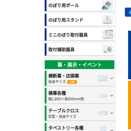
のぼり用ポール
のぼり用スタンド
ミニのぼり取付器具
取付補助器具
幕・展示・イベント
横断幕・店頭幕
自由サイズ
人気
横幕各種
幅1,800×高600mm他
テーブルクロス
定型・自由サイズ
タペストリー各種