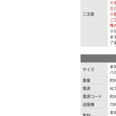
※
だ
ご注意
※
ご
等
※
ま
了
本
サイズ
バル
重量
約9
電源
AC
電源コード
約9
送風機
75
本
素材