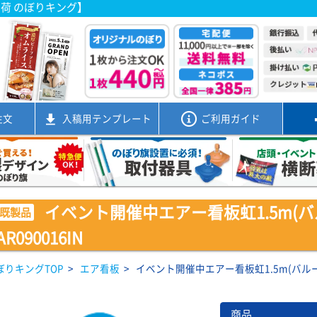
出荷 のぼりキング】
注文
入稿用
テンプレート
ご利用ガイド
イベント開催中エアー看板虹1.5m(バ
既製品
AR090016IN
ぼりキングTOP
>
エア看板
>
イベント開催中エアー看板虹1.5m(バルーン+
商品