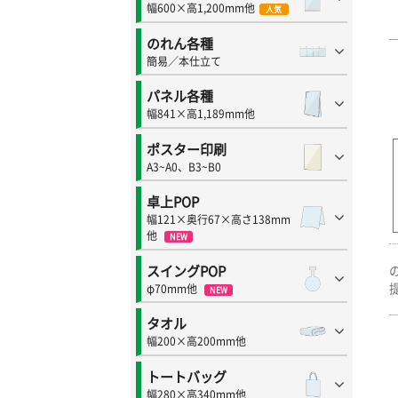
幅600×高1,200mm他
人気
のれん各種
簡易／本仕立て
パネル各種
幅841×高1,189mm他
ポスター印刷
A3~A0、B3~B0
卓上POP
幅121×奥行67×高さ138mm
他
NEW
スイングPOP
φ70mm他
NEW
タオル
幅200×高200mm他
トートバッグ
幅280×高340mm他