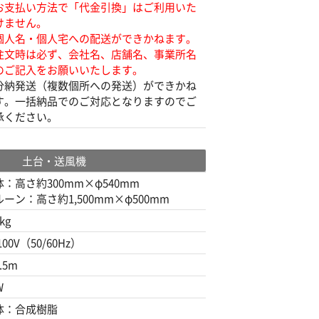
お支払い方法で「代金引換」はご利用いた
けません。
個人名・個人宅への配送ができかねます。
注文時は必ず、会社名、店舗名、事業所名
のご記入をお願いいたします。
分納発送（複数個所への発送）ができかね
す。一括納品でのご対応となりますのでご
承ください。
土台・送風機
体：高さ約300mm×φ540mm
ーン：高さ約1,500mm×φ500mm
kg
100V（50/60Hz）
.5m
W
体：合成樹脂