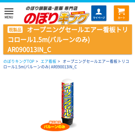
menu
MENU
マイページ
カート
オープニングセールエアー看板トリ
既製品
コロール1.5m(バルーンのみ)
AR090013IN_C
のぼりキングTOP
>
エア看板
>
オープニングセールエアー看板トリコ
ロール1.5m(バルーンのみ) AR090013IN_C