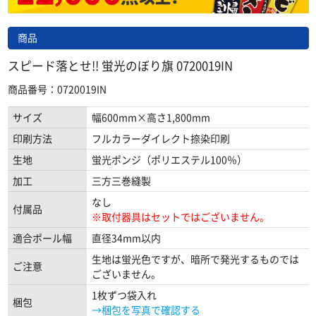
商品
スピード落とせ!! 蛍光のぼり旗 0720019IN
商品番号：0720019IN
サイズ
幅600mm×高さ1,800mm
印刷方法
フルカラーダイレクト捺染印刷
生地
蛍光ポンジ（ポリエステル100％）
加工
三方三巻縫製
なし
付属品
※取付器具はセットではございません。
適合ポール幅
直径34mm以内
生地は蛍光色ですが、暗所で発光するものでは
ご注意
ございません。
1枚ずつ袋入れ
梱包
→梱包を写真で確認する