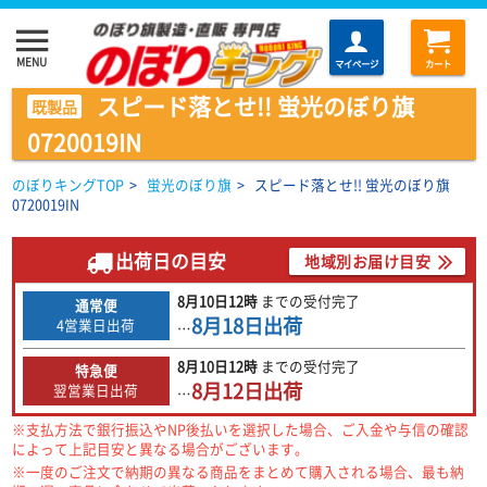
menu
MENU
マイページ
カート
スピード落とせ!! 蛍光のぼり旗
既製品
0720019IN
のぼりキングTOP
>
蛍光のぼり旗
>
スピード落とせ!! 蛍光のぼり旗
0720019IN
出荷日の目安
地域別お届け目安
8月10日
12時
までの
受付完了
通常便
8月18日
出荷
4営業日出荷
…
8月10日
12時
までの
受付完了
特急便
8月12日
出荷
翌営業日出荷
…
※支払方法で銀行振込やNP後払いを選択した場合、ご入金や与信の確認
によって上記目安と異なる場合がございます。
※一度のご注文で納期の異なる商品をまとめて購入される場合、最も納