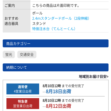
ご案内
こちらの商品は片面印刷です。
ポール
おすすめ
2.4ｍスタンダードポール（2段伸縮）
適合器具
スタンド
特価注水台（てんとーくん）
商品カテゴリー
蛍光
交通安全
納期について
地域別お届け目安
8月10日
12時
までの
受付完了
通常便
8月18日
出荷
4
営業日出荷
…
8月10日
12時
までの
受付完了
特急便
8月12日
出荷
翌営業日出荷
…