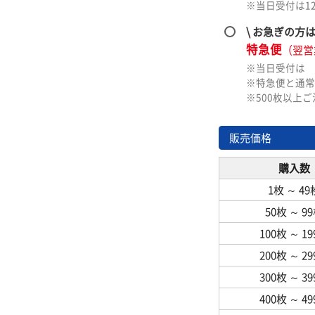
※当日受付は1
\ お急ぎの方
特急便
（翌営
※当日受付は
※特急便と通常
※500枚以上
販売価格
購入数
1枚
～
49
50枚
～
9
100枚
～
1
200枚
～
2
300枚
～
3
400枚
～
4