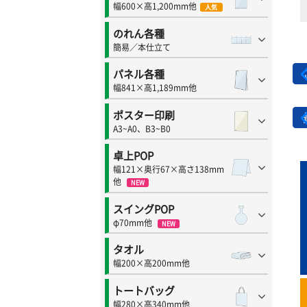
幅600×高1,200mm他
人気
のれん各種
簡易／本仕立て
パネル各種
幅841×高1,189mm他
ポスター印刷
A3~A0、B3~B0
卓上POP
幅121×奥行67×高さ138mm
他
NEW
スイングPOP
φ70mm他
NEW
タオル
幅200×高200mm他
トートバッグ
幅280×高340mm他