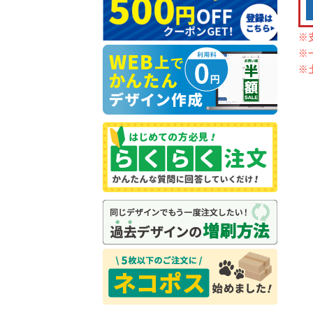
※
※
※