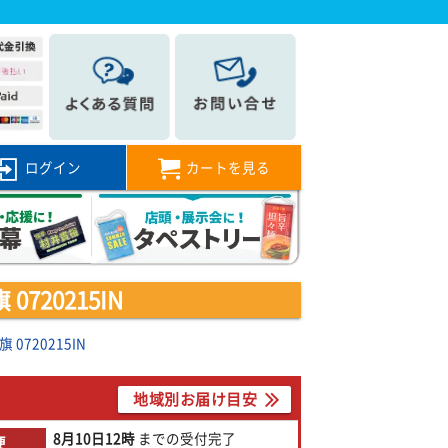
ログイン
カートを見る
20215IN
720215IN
地域別お届け目安
8月10日
12時
までの
受付完了
便