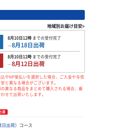
地域別お届け目安
8月10日
12時
までの
受付完了
8月18日
出荷
…
8月10日
12時
までの
受付完了
8月12日
出荷
…
振込やNP後払いを選択した場合、ご入金や与信
目安と異なる場合がございます。
期の異なる商品をまとめて購入される場合、最
合わせて出荷いたします。
必須
業日出荷）
コース