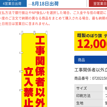
8月18日
出荷
4営業日出荷
翌営業日
…
支払方法で銀行振込やNP後払いを選択した場合、ご入金や与信の確認
一度のご注文で納期の異なる商品をまとめて購入される場合、最も納期
土日祝日は営業日に含まれません。
商品
工事関係者以外立入
商品番号：0720215I
サイズ
印刷方法
生地