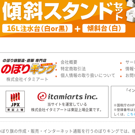
会社概要
サー
●
●
特定商取引法
情報
●
●
個人情報の取り扱いについて
お問
●
●
株式会社イタミアート
「イ
当サイトを運営している
※国税庁のH
株式会社イタミアートは東証上場企業です。
※登録番号は
しくは、
こち
のぼり旗の作成・販売・インターネット通販を行うのぼりキングでは、