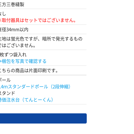
三方三巻縫製
なし
※取付器具はセットではございません。
直径34mm以内
生地は蛍光色ですが、暗所で発光するもの
ではございません。
1枚ずつ袋入れ
→梱包を写真で確認する
こちらの商品は片面印刷です。
ポール
2.4ｍスタンダードポール（2段伸縮）
スタンド
特価注水台（てんとーくん）