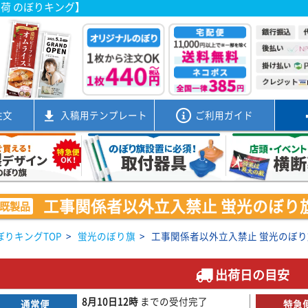
出荷 のぼりキング】
注文
入稿用
テンプレート
ご利用ガイド
工事関係者以外立入禁止 蛍光のぼり旗 07
既製品
ぼりキングTOP
>
蛍光のぼり旗
>
工事関係者以外立入禁止 蛍光のぼり旗 0
出荷日の目安
8月10日
12時
までの
受付完了
通常便
特急