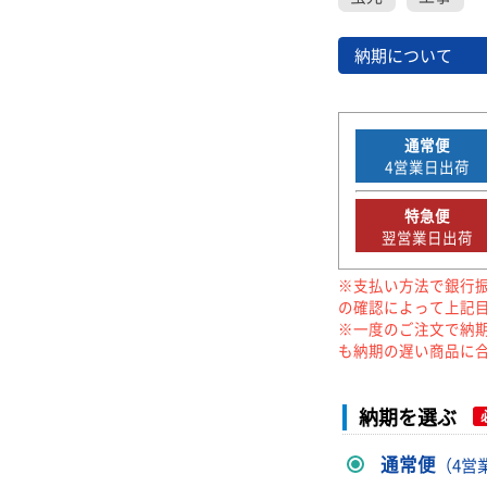
納期について
通常便
4
営業日出荷
特急便
翌営業日出荷
※支払い方法で銀行
の確認によって上記
※一度のご注文で納
も納期の遅い商品に
納期を選ぶ
通常便
（4営