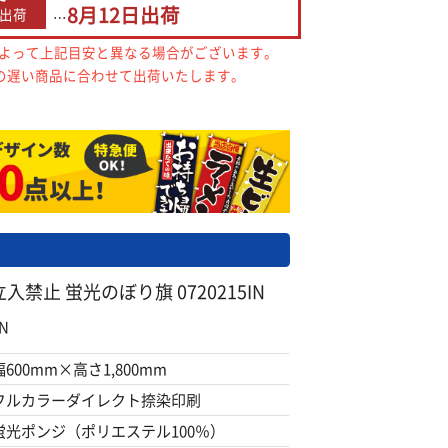
8月12日
出荷
出荷
…
によって上記目安と異なる場合がございます。
の遅い商品に合わせて出荷いたします。
禁止 蛍光のぼり旗 0720215IN
N
幅600mm×高さ1,800mm
フルカラーダイレクト捺染印刷
蛍光ポンジ（ポリエステル100％）