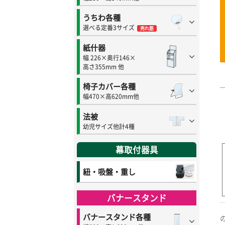
うちわ各種
選べる定番3サイズ
売れ筋
紙什器
幅 226×奥行146×
高さ355mm 他
椅子カバー各種
幅470×高620mm他
法被
幼児サイズ他計4種
幕取付器具
紐・吸盤・重し
バナースタンド
バナースタンド各種