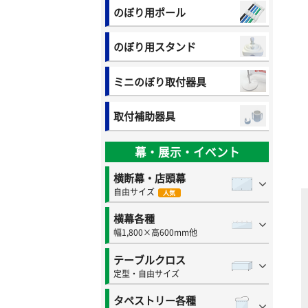
のぼり用ポール
のぼり用スタンド
ミニのぼり取付器具
取付補助器具
幕・展示・イベント
横断幕・店頭幕
自由サイズ
人気
横幕各種
幅1,800×高600mm他
テーブルクロス
定型・自由サイズ
タペストリー各種