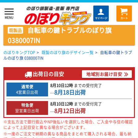
menu
MENU
マイページ
カート
自転車の鍵トラブルのぼり旗
既製品
0380007IN
のぼりキングTOP
>
既製のぼり旗のデザイン一覧
>
自転車の鍵トラブ
ルのぼり旗 0380007IN
出荷日の目安
地域別お届け目安
8月10日
12時
までの
受付完了
通常便
8月18日
出荷
4営業日出荷
…
8月10日
12時
までの
受付完了
特急便
8月12日
出荷
翌営業日出荷
…
※支払方法で銀行振込やNP後払いを選択した場合、ご入金や与信の確認
によって上記目安と異なる場合がございます。
※一度のご注文で納期の異なる商品をまとめて購入される場合、最も納