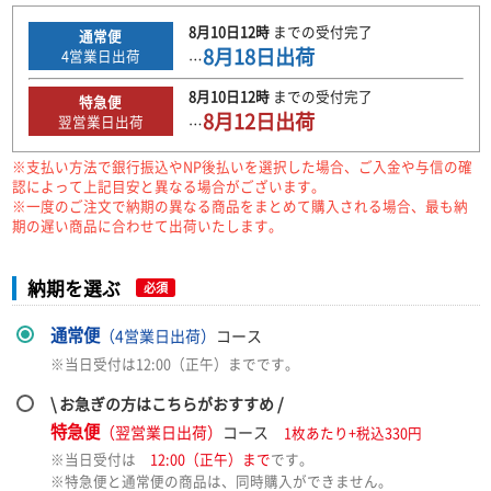
8月10日
12時
までの
受付完了
通常便
8月18日
出荷
4
営業日出荷
…
8月10日
12時
までの
受付完了
特急便
8月12日
出荷
翌営業日出荷
…
※支払い方法で銀行振込やNP後払いを選択した場合、ご入金や与信の確
認によって上記目安と異なる場合がございます。
※一度のご注文で納期の異なる商品をまとめて購入される場合、最も納
期の遅い商品に合わせて出荷いたします。
納期を選ぶ
必須
通常便
（4営業日出荷）
コース
※当日受付は12:00（正午）までです。
\ お急ぎの方はこちらがおすすめ /
特急便
（翌営業日出荷）
コース
1枚あたり+税込330円
※当日受付は
12:00（正午）まで
です。
※特急便と通常便の商品は、同時購入ができません。