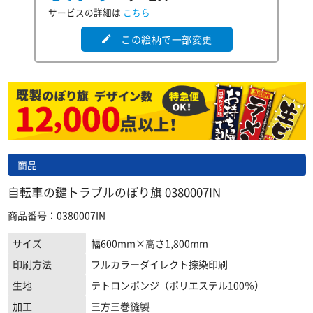
サービスの詳細は
こちら
この絵柄で一部変更
edit
商品
自転車の鍵トラブルのぼり旗 0380007IN
商品番号：0380007IN
サイズ
幅600mm×高さ1,800mm
印刷方法
フルカラーダイレクト捺染印刷
生地
テトロンポンジ（ポリエステル100％）
加工
三方三巻縫製