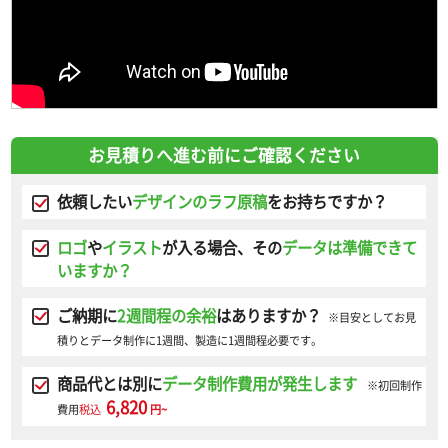
お見積りへ進む前にご確認ください
依頼したい
デザインのラフ原稿
をお持ちですか？
ロゴ
や
イラスト
が入る場合、その
データは準備できて
いますか？
ご納期に
2週間程の余裕
はありますか？
※目安としてお見
積りとデータ制作に1週間、製造に1週間程必要です。
商品代とは別に
データ制作費用が発生します
※初回制作
6,820
費用
税込
円~