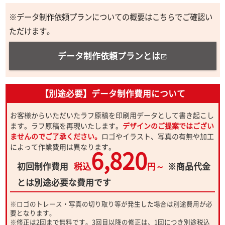
※データ制作依頼プランについての概要はこちらでご確認い
ただけます。
データ制作依頼プランとは
open_in_new
【別途必要】データ制作費用について
お客様からいただいたラフ原稿を印刷用データとして書き起こし
ます。ラフ原稿を再現いたします。
デザインのご提案ではござい
ませんのでご了承ください。
ロゴやイラスト、写真の有無や加工
によって作業費用は異なります。
6,820
初回制作費用
税込
円～
※商品代金
とは別途必要な費用です
※ロゴのトレース・写真の切り取り等が発生した場合は別途費用が必
要となります。
※修正は2回まで無料です。3回目以降の修正は、1回につき別途税込