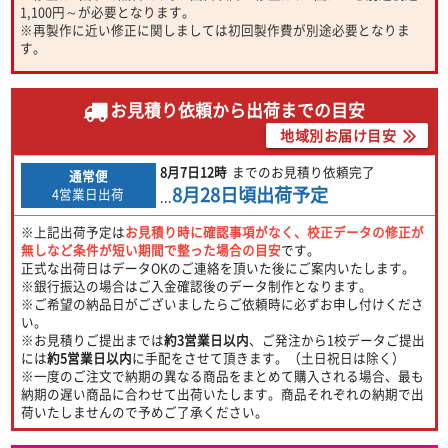
1,100円～が必要となります。
※再製作に近い修正に関しましては初回製作費が別途必要となりま
す。
お見積り依頼から出荷までの目安
地域別お届け目安
8月7日
12時
までのお見積り依頼完了
通常便
8月28日
頃出荷予定
4営業日出荷
...
※上記出荷予定は
お見積り時に確認事項がなく、校正データの修正が
無しなど条件が短い期間で整った場合の目安
です。
正式な出荷日はデータOKのご連絡を頂いた後にご案内いたします。
※銀行振込の場合はご入金確認後のデータ制作となります。
※ご希望の納品日がございましたらご依頼時に必ずお申し付けくださ
い。
※お見積りご提出までは
約3営業日以内
、ご発注から1校データご提出
には
約5営業日以内
に手配をさせて頂きます。（土日祝日は除く）
※一度のご注文で納期の異なる商品をまとめて購入される場合、最も
納期の遅い商品に合わせて出荷いたします。商品それぞれの納期で出
荷いたしませんので予めご了承ください。