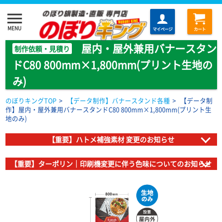
menu
MENU
マイページ
カート
屋内・屋外兼用バナースタン
制作依頼・見積り
ドC80 800mm×1,800mm(プリント生地の
み)
のぼりキングTOP
>
【データ制作】バナースタンド各種
>
【データ制
作】屋内・屋外兼用バナースタンドC80 800mm×1,800mm(プリント生
地のみ)
【重要】ハトメ補強素材 変更のお知らせ
【重要】ターポリン｜印刷機変更に伴う色味についてのお知らせ