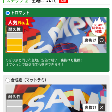
ステップ
生地について
必須
トロマット
のぼり旗と同じ布生地。安価で軽い！裏抜けも抜群！
オプションで防炎加工も選択できます！
合成紙（マットラミ）