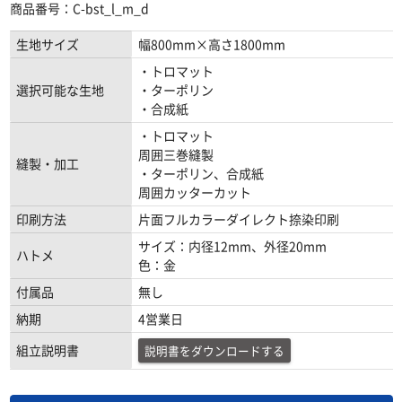
商品番号：C-bst_l_m_d
生地サイズ
幅800mm×高さ1800mm
・トロマット
選択可能な生地
・ターポリン
・合成紙
・トロマット
周囲三巻縫製
縫製・加工
・ターポリン、合成紙
周囲カッターカット
印刷方法
片面フルカラーダイレクト捺染印刷
サイズ：内径12mm、外径20mm
ハトメ
色：金
付属品
無し
納期
4営業日
組立説明書
説明書をダウンロードする