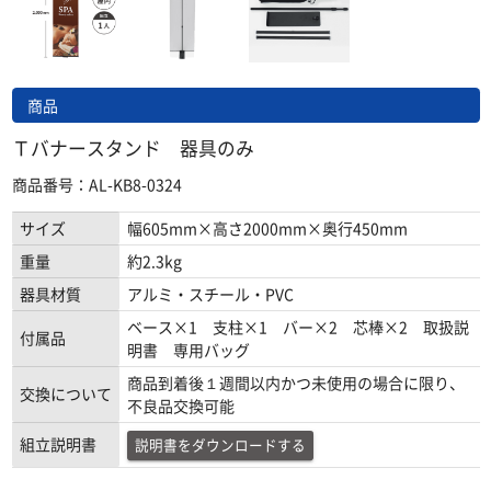
商品
Ｔバナースタンド 器具のみ
商品番号：AL-KB8-0324
サイズ
幅605mm×高さ2000mm×奥行450mm
重量
約2.3kg
器具材質
アルミ・スチール・PVC
ベース×1 支柱×1 バー×2 芯棒×2 取扱説
付属品
明書 専用バッグ
商品到着後１週間以内かつ未使用の場合に限り、
交換について
不良品交換可能
組立説明書
説明書をダウンロードする