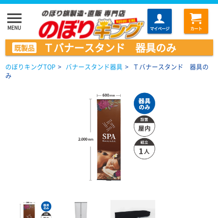
menu
MENU
マイページ
カート
Ｔバナースタンド 器具のみ
既製品
のぼりキングTOP
>
バナースタンド器具
>
Ｔバナースタンド 器具の
み