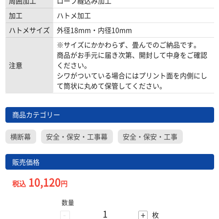
周囲加工
ロープ縫込み加工
加工
ハトメ加工
ハトメサイズ
外径18mm・内径10mm
※サイズにかかわらず、畳んでのご納品です。
商品がお手元に届き次第、開封して中身をご確認
注意
ください。
シワがついている場合にはプリント面を内側にし
て筒状に丸めて保管してください。
商品カテゴリー
横断幕
安全・保安・工事幕
安全・保安・工事
販売価格
10,120
税込
円
数量
-
+
枚