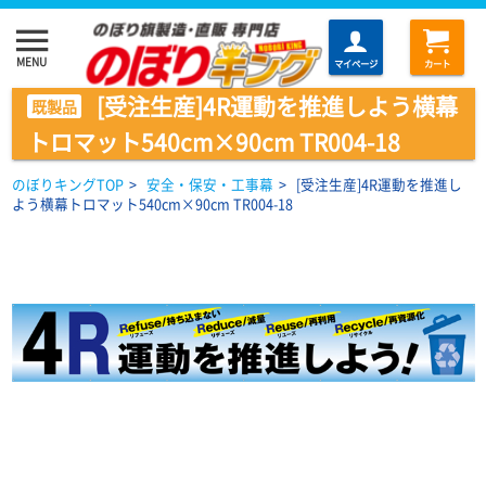
menu
MENU
マイページ
カート
[受注生産]4R運動を推進しよう横幕
既製品
トロマット540cm×90cm TR004-18
のぼりキングTOP
>
安全・保安・工事幕
>
[受注生産]4R運動を推進し
よう横幕トロマット540cm×90cm TR004-18