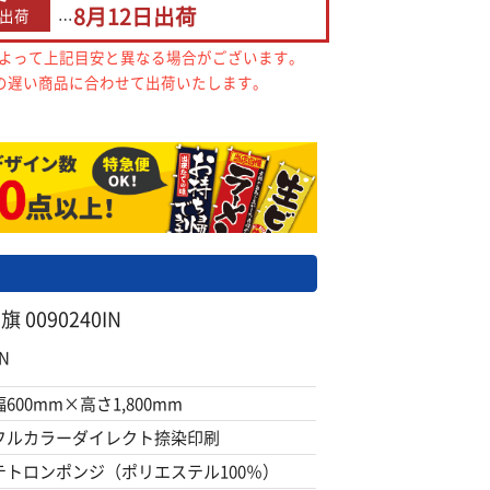
8月12日
出荷
出荷
…
によって上記目安と異なる場合がございます。
の遅い商品に合わせて出荷いたします。
0090240IN
N
幅600mm×高さ1,800mm
フルカラーダイレクト捺染印刷
テトロンポンジ（ポリエステル100％）