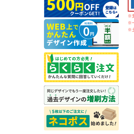
※
※
※