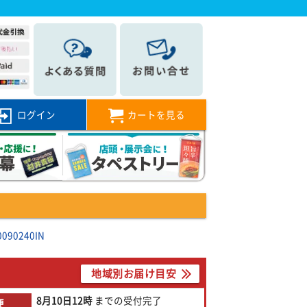
ログイン
カートを見る
90240IN
地域別お届け目安
8月10日
12時
までの
受付完了
便