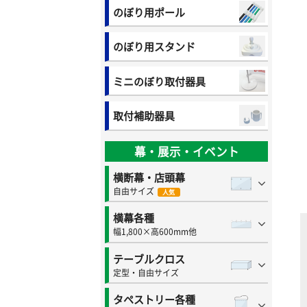
のぼり用ポール
のぼり用スタンド
ミニのぼり取付器具
取付補助器具
幕・展示・イベント
横断幕・店頭幕
自由サイズ
人気
横幕各種
幅1,800×高600mm他
テーブルクロス
定型・自由サイズ
タペストリー各種