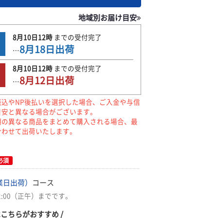
地域別お届け目安
8月10日
12時
までの
受付完了
8月18日
出荷
…
8月10日
12時
までの
受付完了
8月12日
出荷
…
振込やNP後払いを選択した場合、ご入金や与信
目安と異なる場合がございます。
期の異なる商品をまとめて購入される場合、最
合わせて出荷いたします。
必須
業日出荷）
コース
2:00（正午）までです。
はこちらがおすすめ /