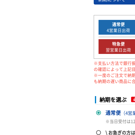
通常便
4
営業日出荷
特急便
翌営業日出荷
※支払い方法で銀行
の確認によって上記
※一度のご注文で納
も納期の遅い商品に
納期を選ぶ
通常便
（4営
※当日受付は1
\ お急ぎの方