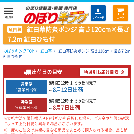
menu
MENU
マイページ
カート
紅白幕防炎ポンジ 高さ120cm×長さ
紅白幕
7.2m 紅白ひも付
のぼりキングTOP
>
紅白幕
>
紅白幕防炎ポンジ 高さ120cm×長さ7.2m
紅白ひも付
出荷日の目安
地域別お届け目安
8月6日
12時
までの
受付完了
通常便
8月12日
出荷
4営業日出荷
…
8月6日
12時
までの
受付完了
特急便
8月7日
出荷
翌営業日出荷
…
※支払方法で銀行振込やNP後払いを選択した場合、ご入金や与信の確認
によって上記目安と異なる場合がございます。
※一度のご注文で納期の異なる商品をまとめて購入される場合、最も納