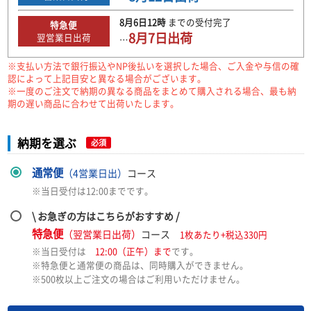
8月6日
12時
までの
受付完了
特急便
8月7日
出荷
翌営業日出荷
…
※支払い方法で銀行振込やNP後払いを選択した場合、ご入金や与信の確
認によって上記目安と異なる場合がございます。
※一度のご注文で納期の異なる商品をまとめて購入される場合、最も納
期の遅い商品に合わせて出荷いたします。
納期を選ぶ
必須
通常便
（4営業日出）
コース
※当日受付は12:00までです。
\ お急ぎの方はこちらがおすすめ /
特急便
（翌営業日出荷）
コース
1枚あたり+税込330円
※当日受付は
12:00（正午）まで
です。
※特急便と通常便の商品は、同時購入ができません。
※500枚以上ご注文の場合はご利用いただけません。