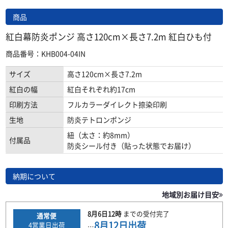
商品
紅白幕防炎ポンジ 高さ120cm×長さ7.2m 紅白ひも付
商品番号：KHB004-04IN
サイズ
高さ120cm×長さ7.2m
紅白の幅
紅白それぞれ約17cm
印刷方法
フルカラーダイレクト捺染印刷
生地
防炎テトロンポンジ
紐（太さ：約8mm）
付属品
防炎シール付き（貼った状態でお届け）
納期について
地域別お届け目安
8月6日
12時
までの
受付完了
通常便
8月12日
出荷
4
営業日出荷
…