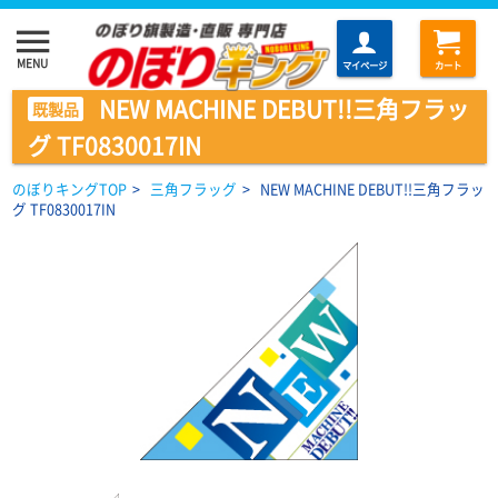
menu
MENU
マイページ
カート
NEW MACHINE DEBUT!!三角フラッ
既製品
グ TF0830017IN
のぼりキングTOP
>
三角フラッグ
>
NEW MACHINE DEBUT!!三角フラッ
グ TF0830017IN