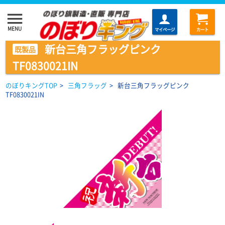
menu
MENU
マイページ
カート
新台三角フラッグピンク
既製品
TF0830021IN
のぼりキングTOP
>
三角フラッグ
>
新台三角フラッグピンク
TF0830021IN