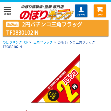
menu
MENU
マイページ
カート
2円パチンコ三角フラッグ
既製品
TF0830102IN
のぼりキングTOP
>
三角フラッグ
>
2円パチンコ三角フラッグ
TF0830102IN